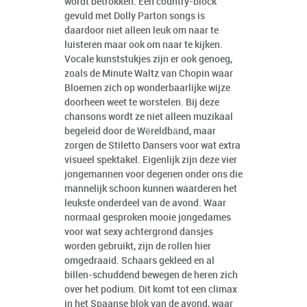
wordt betrokken. Een country-block
gevuld met Dolly Parton songs is
daardoor niet alleen leuk om naar te
luisteren maar ook om naar te kijken.
Vocale kunststukjes zijn er ook genoeg,
zoals de Minute Waltz van Chopin waar
Bloemen zich op wonderbaarlijke wijze
doorheen weet te worstelen. Bij deze
chansons wordt ze niet alleen muzikaal
begeleid door de Wëreldbänd, maar
zorgen de Stiletto Dansers voor wat extra
visueel spektakel. Eigenlijk zijn deze vier
jongemannen voor degenen onder ons die
mannelijk schoon kunnen waarderen het
leukste onderdeel van de avond. Waar
normaal gesproken mooie jongedames
voor wat sexy achtergrond dansjes
worden gebruikt, zijn de rollen hier
omgedraaid. Schaars gekleed en al
billen-schuddend bewegen de heren zich
over het podium. Dit komt tot een climax
in het Spaanse blok van de avond, waar