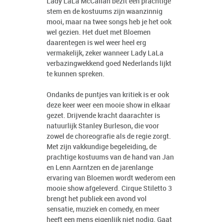
Lady LaLa McCallan bezit een prachtige
stem en de kostuums zijn waanzinnig
mooi, maar na twee songs heb je het ook
wel gezien. Het duet met Bloemen
daarentegen is wel weer heel erg
vermakelijk, zeker wanneer Lady LaLa
verbazingwekkend goed Nederlands lijkt
te kunnen spreken.
Ondanks de puntjes van kritiek is er ook
deze keer weer een mooie show in elkaar
gezet. Drijvende kracht daarachter is
natuurlijk Stanley Burleson, die voor
zowel de choreografie als de regie zorgt.
Met zijn vakkundige begeleiding, de
prachtige kostuums van de hand van Jan
en Lenn Aarntzen en de jarenlange
ervaring van Bloemen wordt wederom een
mooie show afgeleverd. Cirque Stiletto 3
brengt het publiek een avond vol
sensatie, muziek en comedy, en meer
heeft een mens eigenlijk niet nodig. Gaat