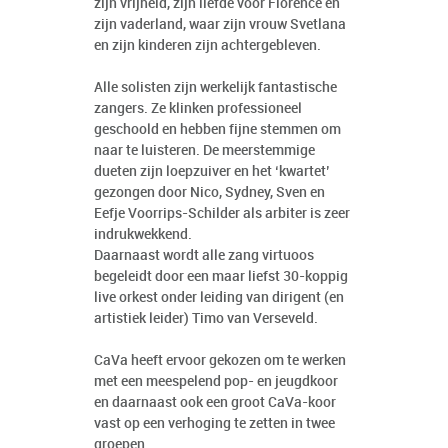
zijn vrijheid, zijn liefde voor Florence en
zijn vaderland, waar zijn vrouw Svetlana
en zijn kinderen zijn achtergebleven.
Alle solisten zijn werkelijk fantastische
zangers. Ze klinken professioneel
geschoold en hebben fijne stemmen om
naar te luisteren. De meerstemmige
dueten zijn loepzuiver en het ‘kwartet’
gezongen door Nico, Sydney, Sven en
Eefje Voorrips-Schilder als arbiter is zeer
indrukwekkend.
Daarnaast wordt alle zang virtuoos
begeleidt door een maar liefst 30-koppig
live orkest onder leiding van dirigent (en
artistiek leider) Timo van Verseveld.
CaVa heeft ervoor gekozen om te werken
met een meespelend pop- en jeugdkoor
en daarnaast ook een groot CaVa-koor
vast op een verhoging te zetten in twee
groepen.