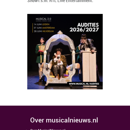
Show
i.s.m. RTL Live Entertainment
.
over musicalnieuws.nl