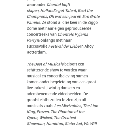
waaronder
Chantal blijft
slapen
,
Holland’s got Talent
,
Beat the
Champions
,
Oh wat een jaar
en
Eén Grote
Familie
. Ze stond al drie keer in de Ziggo
Dome met haar eigen geproduceerde
concertreeks van
Chantals Pyjama
Party
& onlangs met haar
succesvolle
Festival der Liebe
in Ahoy
Rotterdam.
The Best of Musicals
belooft een
schitterende show te worden waar
musical en concertbeleving samen
komen onder begeleiding van een groot
live-orkest, twintig dansers en
adembenemende videobeelden. De
grootste hits zullen te zien zijn uit
musicals zoals
Les Misérables
,
The Lion
King
,
Frozen
,
The Phanton of the
Opera
,
Wicked, The Greatest
Showman
,
Hamilton
,
Sister Act
,
We Will