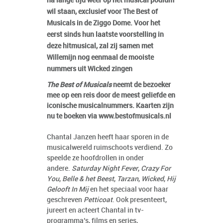
na lange tijd weer op het musical podium
wil staan, exclusief voor The Best of
Musicals in de Ziggo Dome. Voor het
eerst sinds hun laatste voorstelling in
deze hitmusical, zal zij samen met
Willemijn nog eenmaal de mooiste
nummers uit Wicked zingen
The Best of Musicals
neemt de bezoeker
mee op een reis door de meest geliefde en
iconische musicalnummers. Kaarten zijn
nu te boeken via
www.bestofmusicals.nl
Chantal Janzen heeft haar sporen in de
musicalwereld ruimschoots verdiend. Zo
speelde ze hoofdrollen in onder
andere.
Saturday Night Fever
,
Crazy For
You
,
Belle & het Beest
,
Tarzan
,
Wicked
,
Hij
Gelooft In Mij
en het speciaal voor haar
geschreven
Petticoat
. Ook presenteert,
jureert en acteert Chantal in tv-
programma’s, films en series,