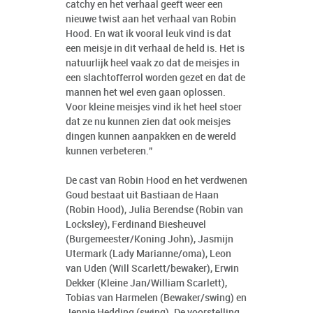
catchy en het verhaal geeft weer een
nieuwe twist aan het verhaal van Robin
Hood. En wat ik vooral leuk vind is dat
een meisje in dit verhaal de held is. Het is
natuurlijk heel vaak zo dat de meisjes in
een slachtofferrol worden gezet en dat de
mannen het wel even gaan oplossen.
Voor kleine meisjes vind ik het heel stoer
dat ze nu kunnen zien dat ook meisjes
dingen kunnen aanpakken en de wereld
kunnen verbeteren.”
De cast van Robin Hood en het verdwenen
Goud bestaat uit Bastiaan de Haan
(Robin Hood), Julia Berendse (Robin van
Locksley), Ferdinand Biesheuvel
(Burgemeester/Koning John), Jasmijn
Utermark (Lady Marianne/oma), Leon
van Uden (Will Scarlett/bewaker), Erwin
Dekker (Kleine Jan/William Scarlett),
Tobias van Harmelen (Bewaker/swing) en
Jennie Hedding (swing). De voorstelling