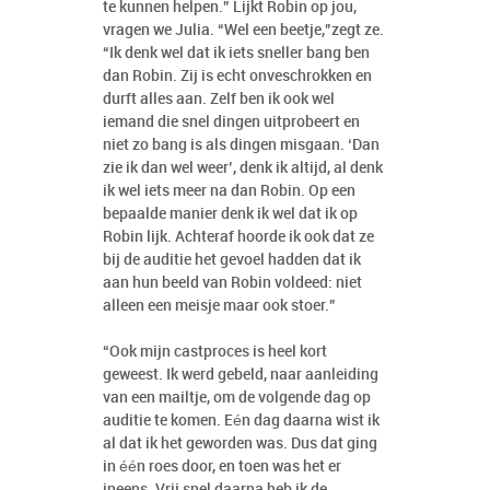
te kunnen helpen.” Lijkt Robin op jou,
vragen we Julia. “Wel een beetje,”zegt ze.
“Ik denk wel dat ik iets sneller bang ben
dan Robin. Zij is echt onveschrokken en
durft alles aan. Zelf ben ik ook wel
iemand die snel dingen uitprobeert en
niet zo bang is als dingen misgaan. ‘Dan
zie ik dan wel weer’, denk ik altijd, al denk
ik wel iets meer na dan Robin. Op een
bepaalde manier denk ik wel dat ik op
Robin lijk. Achteraf hoorde ik ook dat ze
bij de auditie het gevoel hadden dat ik
aan hun beeld van Robin voldeed: niet
alleen een meisje maar ook stoer.”
“Ook mijn castproces is heel kort
geweest. Ik werd gebeld, naar aanleiding
van een mailtje, om de volgende dag op
auditie te komen. Eén dag daarna wist ik
al dat ik het geworden was. Dus dat ging
in één roes door, en toen was het er
ineens. Vrij snel daarna heb ik de