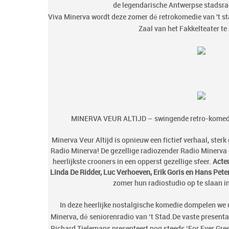
de legendarische Antwerpse stadsra
Viva Minerva wordt deze zomer dé retrokomedie van 't stad
Zaal van het Fakkelteater te
MINERVA VEUR ALTIJD – swingende retro-komedi
Minerva Veur Altijd is opnieuw een fictief verhaal, ste
Radio Minerva! De gezellige radiozender Radio Minerva 
heerlijkste crooners in een opperst gezellige sfeer.
Acte
Linda De Ridder, Luc Verhoeven, Erik Goris en Hans Pet
zomer hun radiostudio op te slaan in
In deze heerlijke nostalgische komedie dompelen we 
Minerva, dé seniorenradio van ‘t Stad.De vaste presentat
Richard Tielemans presenteert nog steeds ‘For Ever Gre