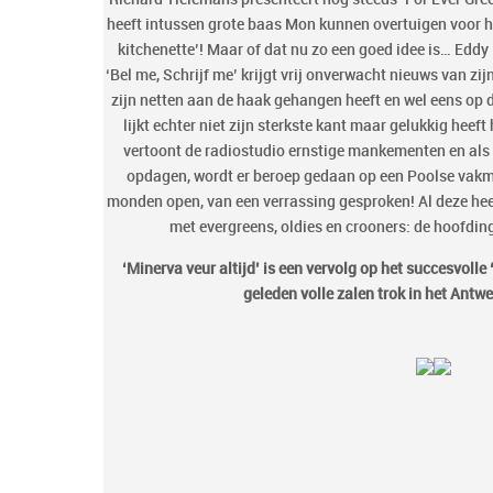
heeft intussen grote baas Mon kunnen overtuigen voor h
kitchenette’! Maar of dat nu zo een goed idee is… Ed
‘Bel me, Schrijf me’ krijgt vrij onverwacht nieuws van zijn
zijn netten aan de haak gehangen heeft en wel eens op d
lijkt echter niet zijn sterkste kant maar gelukkig heef
vertoont de radiostudio ernstige mankementen en als
opdagen, wordt er beroep gedaan op een Poolse vakma
monden open, van een verrassing gesproken! Al deze hee
met evergreens, oldies en crooners: de hoofdi
‘Minerva veur altijd’ is een vervolg op het succesvoll
geleden volle zalen trok in het Antw