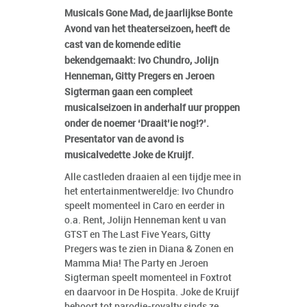
Musicals Gone Mad, de jaarlijkse Bonte
Avond van het theaterseizoen, heeft de
cast van de komende editie
bekendgemaakt: Ivo Chundro, Jolijn
Henneman, Gitty Pregers en Jeroen
Sigterman gaan een compleet
musicalseizoen in anderhalf uur proppen
onder de noemer ‘Draait’ie nog!?’.
Presentator van de avond is
musicalvedette Joke de Kruijf.
Alle castleden draaien al een tijdje mee in
het entertainmentwereldje: Ivo Chundro
speelt momenteel in Caro en eerder in
o.a. Rent, Jolijn Henneman kent u van
GTST en The Last Five Years, Gitty
Pregers was te zien in Diana & Zonen en
Mamma Mia! The Party en Jeroen
Sigterman speelt momenteel in Foxtrot
en daarvoor in De Hospita. Joke de Kruijf
behoort tot parodie-royalty sinds ze