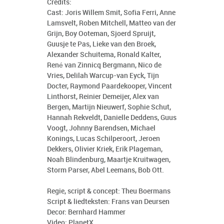
Credits
:
Cast: Joris Willem Smit, Sofia Ferri, Anne
Lamsvelt, Roben Mitchell, Matteo van der
Grijn, Boy Ooteman, Sjoerd Spruijt,
Guusje te Pas, Lieke van den Broek,
Alexander Schuitema, Ronald Kalter,
René van Zinnicq Bergmann, Nico de
Vries, Delilah Warcup-van Eyck, Tijn
Docter, Raymond Paardekooper, Vincent
Linthorst, Reinier Demeijer, Alex van
Bergen, Martijn Nieuwerf, Sophie Schut,
Hannah Rekveldt, Danielle Deddens, Guus
Voogt, Johnny Barendsen, Michael
Konings, Lucas Schilperoort, Jeroen
Dekkers, Olivier Kriek, Erik Plageman,
Noah Blindenburg, Maartje Kruitwagen,
Storm Parser, Abel Leemans, Bob Ott.
Regie, script & concept: Theu Boermans
Script & liedteksten: Frans van Deursen
Decor: Bernhard Hammer
Video: PlanetX