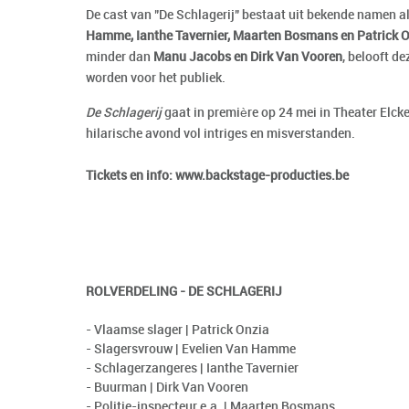
De cast van "De Schlagerij" bestaat uit bekende namen a
Hamme, Ianthe Tavernier, Maarten Bosmans en Patrick 
minder dan
Manu Jacobs en Dirk Van Vooren
, belooft de
worden voor het publiek.
De Schlagerij
gaat in première op 24 mei in Theater Elcke
hilarische avond vol intriges en misverstanden.
Tickets en info: www.backstage-producties.be
ROLVERDELING - DE SCHLAGERIJ
- Vlaamse slager | Patrick Onzia
- Slagersvrouw | Evelien Van Hamme
- Schlagerzangeres | Ianthe Tavernier
- Buurman | Dirk Van Vooren
- Politie-inspecteur e.a. | Maarten Bosmans