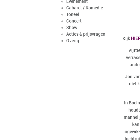
Evenement
Cabaret / Komedie
Toneel
Concert
Show
Acties & prijsvragen
Kijk
HIE
Overig
Vijfti
verrass
ander
Jon
va
niet 
In
Boei
houdt
mannelij
kan 
ingewikk
luchtrui