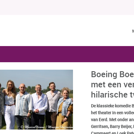
Boeing Boe
met een ve
hilarische 
De klassieke komedie B
het theater in een vol
van Eerd. Met onder an
Gerritsen, Barry Beijer
Cammaert en Loek Pete