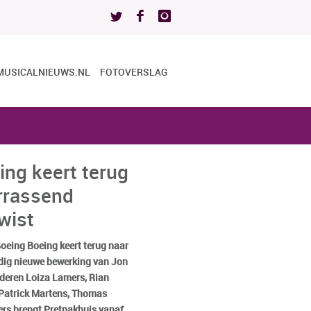
MUSICALNIEUWS.NL
FOTOVERSLAG
ing keert terug
rrassend
twist
oeing Boeing keert terug naar
ledig nieuwe bewerking van Jon
deren Loiza Lamers, Rian
, Patrick Martens, Thomas
rs brengt Pretpakhuis vanaf