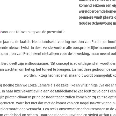
komend seizoen een eig
wereldberoemde komedi
première vindt plaats 
Goudse Schouwburg in
R
voor ons fotoverslag van de presentatie
en jaar na de laatste Nederlandse uitvoering met Jon van Eerd in de hoof
ende nieuwe twist. In deze versie worden alle oorspronkelijke mannenro
som. Jon van Eerd tekent niet alleen voor de bewerking, maar neemt ook 
n
Eerd
deelt zijn enthousiasme: ‘Dit concept is zo uitdagend en wordt der
kan wachten om het op het toneel te brengen. En met deze gedroomde cas
worden. Ik zeg het niet snel; maar dit wordt onmogelijk k
ng
Boeing
zien we
Loiza Lamers
als de zakelijke en vrijzinnige Eva die er
. In haar luxe vakantievilla aan de Middellandse Zee leeft ze volgens ee
ke piloten elkaar in principe nooit tegen zullen komen en zij zelf zo op
genieten. Ware het niet dat met de komst van een nogal naïeve vriendin 
elder wordt dan verwacht. Een reeks onverwachte gebeurtenissen in de 
m zet de boel op scherp. Daarnaast doet huisvriend en stylist Arthur (
Bar