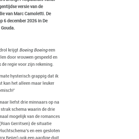
entijdse versie van de
e van Marc Camoletti. De
op 6 december 2026 in De
 Gouda.
drol krijgt
Boeing
Boeing
een
llen door vrouwen gespeeld en
de regie voor zijn rekening.
mate hysterisch grappig dat ik
t kan het alleen maar leuker
omisch!’
 maar liefst drie minnaars op na
n strak schema waarin de drie
timaal mogelijk van de romances
(
Rian
Gerritsen
) de situatie
vluchtschema’s en een gesloten
ry Beijer
) ook een aardige duit