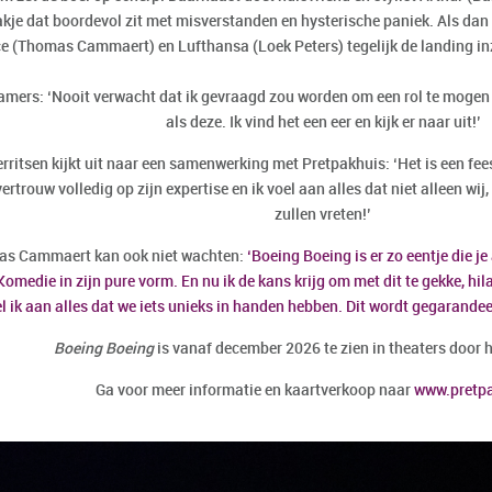
akje dat boordevol zit met misverstanden en hysterische paniek. Als dan A
e (
Thomas
Cammaert
) en Lufthansa (
Loek
Peters
) tegelijk de landing i
amers: ‘
Nooit verwacht dat ik gevraagd zou worden om een rol te mogen 
als deze. Ik vind het een eer en kijk er naar uit!’
rritsen
kijkt uit naar een samenwerking met Pretpakhuis: ‘Het is een f
vertrouw volledig op zijn expertise en ik voel aan alles dat niet alleen w
zullen vreten!’
as
Cammaert
kan ook niet wachten:
‘
Boeing
Boeing
is er zo eentje die je
Komedie in zijn pure vorm. En nu ik de kans krijg om met dit te gekke, hil
l ik aan alles dat we iets unieks in handen hebben. Dit wordt gegarandee
Boeing
Boeing
is vanaf december 2026 te zien in theaters door 
Ga voor meer informatie en kaartverkoop naar
www.pretpa