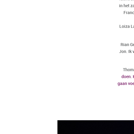
in het z
Franc
Loiza L
Rian Ge
Jon. Ik 
Thom
doen. 
gaan voe