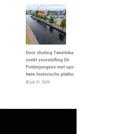
Door sluiting Twentekanaal
zoekt voorstelling De
Polderjongens met spoed
twee historische platbodems
juli 31, 2026