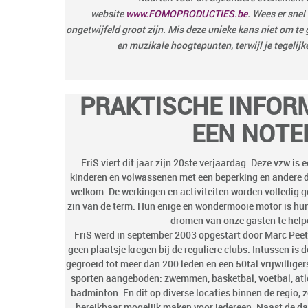
website
www.FOMOPRODUCTIES.be
. Wees er snel
ongetwijfeld groot zijn. Mis deze unieke kans niet om te
en muzikale hoogtepunten, terwijl je tegelijk
PRAKTISCHE INFORMA
EEN NOTE
FriS viert dit jaar zijn 20
ste
verjaardag. Deze vzw is ee
kinderen en volwassenen met een beperking en andere d
welkom. De werkingen en activiteiten worden volledig ge
zin van de term. Hun enige en wondermooie motor is hu
dromen van onze gasten te hel
FriS werd in september 2003 opgestart door Marc Peeter
geen plaatsje kregen bij de reguliere clubs. Intussen is 
gegroeid tot meer dan 200 leden en een 50tal vrijwillige
sporten aangeboden: zwemmen, basketbal, voetbal, atlet
badminton. En dit op diverse locaties binnen de regio, 
bereikbaar mogelijk maken voor iedereen. Naast de da