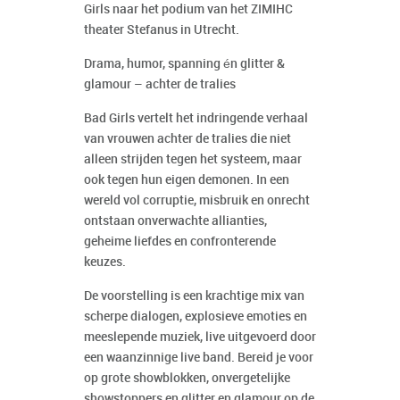
Girls naar het podium van het ZIMIHC
theater Stefanus in Utrecht.
Drama, humor, spanning én glitter &
glamour – achter de tralies
Bad Girls vertelt het indringende verhaal
van vrouwen achter de tralies die niet
alleen strijden tegen het systeem, maar
ook tegen hun eigen demonen. In een
wereld vol corruptie, misbruik en onrecht
ontstaan onverwachte allianties,
geheime liefdes en confronterende
keuzes.
De voorstelling is een krachtige mix van
scherpe dialogen, explosieve emoties en
meeslepende muziek, live uitgevoerd door
een waanzinnige live band. Bereid je voor
op grote showblokken, onvergetelijke
showstoppers en glitter en glamour op de