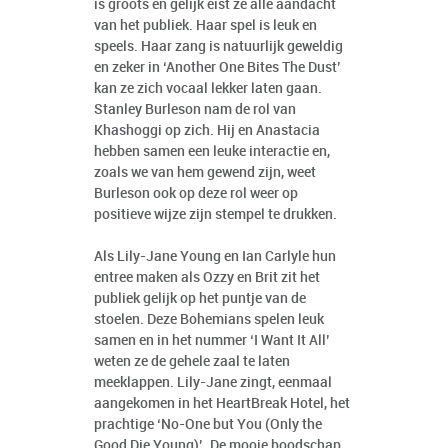
is groots en gelijk eist ze alle aandacht
van het publiek. Haar spel is leuk en
speels. Haar zang is natuurlijk geweldig
en zeker in ‘Another One Bites The Dust’
kan ze zich vocaal lekker laten gaan.
Stanley Burleson nam de rol van
Khashoggi op zich. Hij en Anastacia
hebben samen een leuke interactie en,
zoals we van hem gewend zijn, weet
Burleson ook op deze rol weer op
positieve wijze zijn stempel te drukken.
Als Lily-Jane Young en Ian Carlyle hun
entree maken als Ozzy en Brit zit het
publiek gelijk op het puntje van de
stoelen. Deze Bohemians spelen leuk
samen en in het nummer ‘I Want It All’
weten ze de gehele zaal te laten
meeklappen. Lily-Jane zingt, eenmaal
aangekomen in het HeartBreak Hotel, het
prachtige ‘No-One but You (Only the
Good Die Young)’. De mooie boodschap