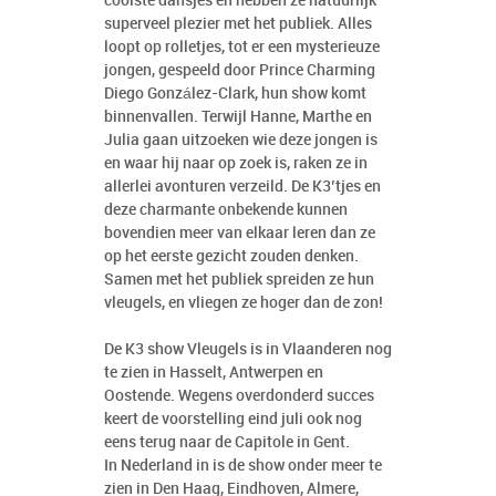
coolste dansjes en hebben ze natuurlijk
superveel plezier met het publiek. Alles
loopt op rolletjes, tot er een mysterieuze
jongen, gespeeld door Prince Charming
Diego González-Clark, hun show komt
binnenvallen. Terwijl Hanne, Marthe en
Julia gaan uitzoeken wie deze jongen is
en waar hij naar op zoek is, raken ze in
allerlei avonturen verzeild. De K3’tjes en
deze charmante onbekende kunnen
bovendien meer van elkaar leren dan ze
op het eerste gezicht zouden denken.
Samen met het publiek spreiden ze hun
vleugels, en vliegen ze hoger dan de zon!
De K3 show Vleugels is in Vlaanderen nog
te zien in Hasselt, Antwerpen en
Oostende. Wegens overdonderd succes
keert de voorstelling eind juli ook nog
eens terug naar de Capitole in Gent.
In Nederland in is de show onder meer te
zien in Den Haag, Eindhoven, Almere,