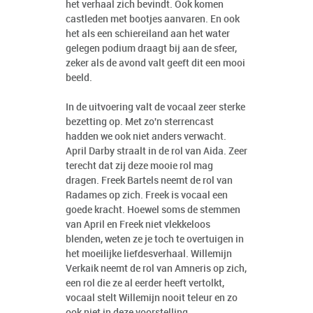
het verhaal zich bevindt. Ook komen
castleden met bootjes aanvaren. En ook
het als een schiereiland aan het water
gelegen podium draagt bij aan de sfeer,
zeker als de avond valt geeft dit een mooi
beeld.
In de uitvoering valt de vocaal zeer sterke
bezetting op. Met zo'n sterrencast
hadden we ook niet anders verwacht.
April Darby straalt in de rol van Aida. Zeer
terecht dat zij deze mooie rol mag
dragen. Freek Bartels neemt de rol van
Radames op zich. Freek is vocaal een
goede kracht. Hoewel soms de stemmen
van April en Freek niet vlekkeloos
blenden, weten ze je toch te overtuigen in
het moeilijke liefdesverhaal. Willemijn
Verkaik neemt de rol van Amneris op zich,
een rol die ze al eerder heeft vertolkt,
vocaal stelt Willemijn nooit teleur en zo
ook niet in deze voorstelling.