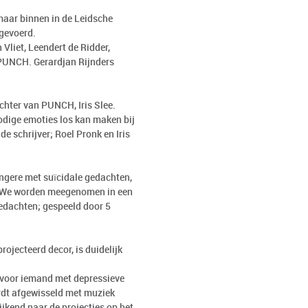
 maar binnen in de Leidsche
pgevoerd.
 Vliet, Leendert de Ridder,
 PUNCH. Gerardjan Rijnders
chter van PUNCH, Iris Slee.
odige emoties los kan maken bij
 schrijver; Roel Pronk en Iris
ngere met suïcidale gedachten,
g. We worden meegenomen in een
gedachten; gespeeld door 5
ojecteerd decor, is duidelijk
r voor iemand met depressieve
rdt afgewisseld met muziek
jkend naar de projecties op het