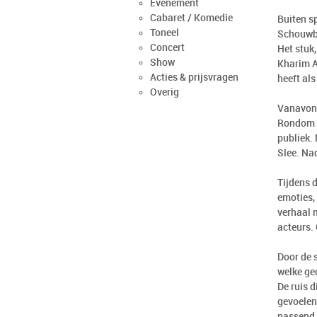
Evenement
Cabaret / Komedie
Buiten s
Toneel
Schouwbu
Concert
Het stuk,
Show
Kharim A
Acties & prijsvragen
heeft als
Overig
Vanavond
Rondom d
publiek.
Slee. Na
Tijdens 
emoties,
verhaal 
acteurs.
Door de 
welke ge
De ruis 
gevoelen
passend 