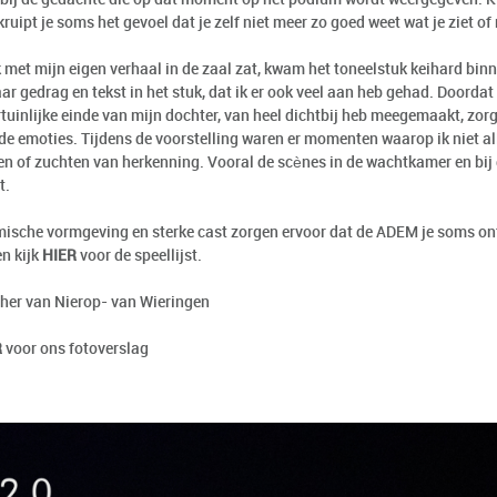
ruipt je soms het gevoel dat je zelf niet meer zo goed weet wat je ziet o
met mijn eigen verhaal in de zaal zat, kwam het toneelstuk keihard binnen
r gedrag en tekst in het stuk, dat ik er ook veel aan heb gehad. Doordat 
tuinlijke einde van mijn dochter, van heel dichtbij heb meegemaakt, zorg
de emoties. Tijdens de voorstelling waren er momenten waarop ik niet a
en of zuchten van herkenning. Vooral de scènes in de wachtkamer en bij
t.
ische vormgeving en sterke cast zorgen ervoor dat de ADEM je soms ont
en kijk
HIER
voor de speellijst.
ther van Nierop- van Wieringen
R
voor ons fotoverslag