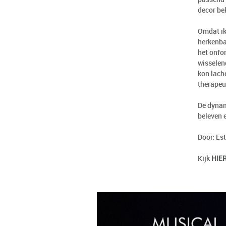
decor bek
Omdat ik 
herkenbaa
het onfor
wisselen
kon lach
therapeu
De dynam
beleven 
Door: Es
Kijk
HIE