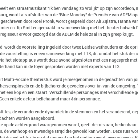
peelt een straatmuzikant “ik ben vandaag zo vrolijk” op zijn accordeon,
rg, wordt als afsluiter van de "Blue Monday" de Première van ADEM o
 geschreven door Roel Pronk, wordt gespeeld door Ali Zijlstra, Hanna van
mier en Jip Smit en gemaakt in samenwerking met het theater bolwerk
 regisseur ervoor gezorgd dat de ADEM de hele zaal in zijn greep krijgt.
 wordt de voorstelling ingeleid door twee Leidse wethouders en de opri
e voorstelling is er een samenwerking met 113, dit omdat het stuk de n
 Na het slotapplaus wordt deze avond afgesloten met een nagesprek met de
derhand kan in de foyer gesproken worden met experts van 113.
dit Multi-vocale theaterstuk word je meegenomen in de gedachten van jo
 hersenspinsels en de bijbehorende gevoelens over èn van de omgevin
met een kop en een staart. Verschillende personages met verschillende 
 Geen enkele acteur belichaamd maar één personage.
stiltes, de veranderende dynamiek in de stemmen en het veranderend, gepr
dachten worden aangeboord.
die op de achtergrond waargenomen wordt, geeft de ruis aan, herkenbaa
s, de wanhoop en inwendige strijd die gevoeld kan worden. Deze ruis wo
bij de gedachte die op dat moment op het podium wordt weergegeven. Ki