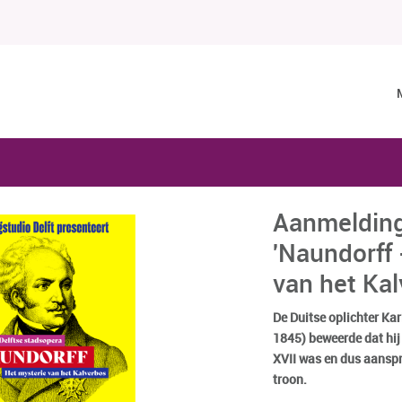
Aanmelding
'Naundorff 
van het Kal
De Duitse oplichter Ka
1845) beweerde dat hi
XVII was en dus aansp
troon.