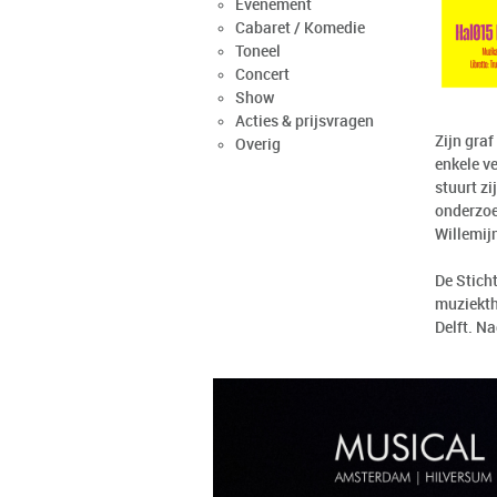
Evenement
Cabaret / Komedie
Toneel
Concert
Show
Acties & prijsvragen
Zijn gra
Overig
enkele v
stuurt z
onderzoe
Willemij
De Stich
muziekth
Delft. N