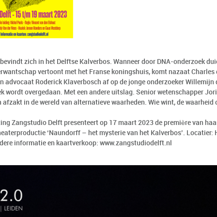
f bevindt zich in het Delftse Kalverbos. Wanneer door DNA-onderzoek dui
erwantschap vertoont met het Franse koningshuis, komt nazaat Charles 
ijn advocaat Roderick Klaverbosch af op de jonge onderzoeker Willemijn 
k wordt overgedaan. Met een andere uitslag. Senior wetenschapper Joris
n afzakt in de wereld van alternatieve waarheden. Wie wint, de waarheid
ting Zangstudio Delft presenteert op 17 maart 2023 de première van haa
eaterproductie ‘Naundorff – het mysterie van het Kalverbos’. Locatier
adere informatie en kaartverkoop:
www.zangstudiodelft.nl