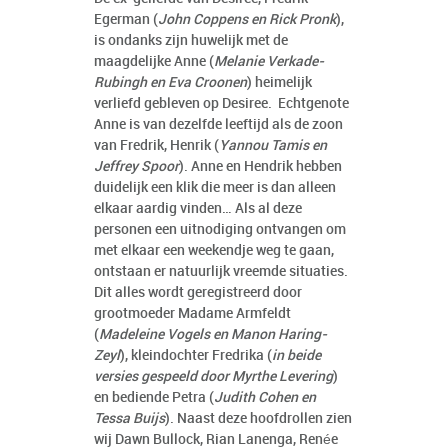
Egerman (
John Coppens en Rick Pronk
),
is ondanks zijn huwelijk met de
maagdelijke Anne (
Melanie Verkade-
Rubingh en Eva Croonen
) heimelijk
verliefd gebleven op Desiree. Echtgenote
Anne is van dezelfde leeftijd als de zoon
van Fredrik, Henrik (
Yannou Tamis en
Jeffrey Spoor
). Anne en Hendrik hebben
duidelijk een klik die meer is dan alleen
elkaar aardig vinden… Als al deze
personen een uitnodiging ontvangen om
met elkaar een weekendje weg te gaan,
ontstaan er natuurlijk vreemde situaties.
Dit alles wordt geregistreerd door
grootmoeder Madame Armfeldt
(
Madeleine Vogels en Manon Haring-
Zeyl
), kleindochter Fredrika (
in beide
versies gespeeld door Myrthe Levering
)
en bediende Petra (
Judith Cohen en
Tessa Buijs
). Naast deze hoofdrollen zien
wij Dawn Bullock, Rian Lanenga, Renée