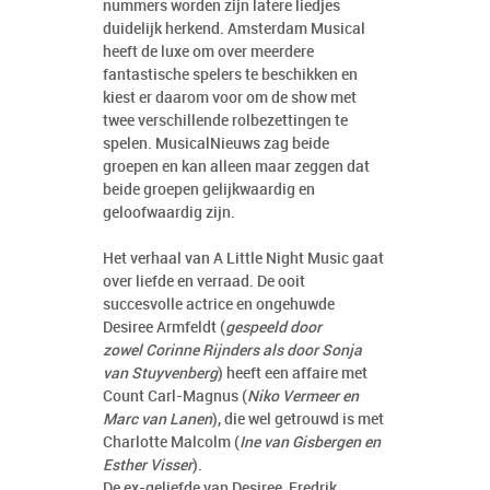
nummers worden zijn latere liedjes
duidelijk herkend. Amsterdam Musical
heeft de luxe om over meerdere
fantastische spelers te beschikken en
kiest er daarom voor om de show met
twee verschillende rolbezettingen te
spelen. MusicalNieuws zag beide
groepen en kan alleen maar zeggen dat
beide groepen gelijkwaardig en
geloofwaardig zijn.
Het verhaal van A Little Night Music gaat
over liefde en verraad. De ooit
succesvolle actrice en ongehuwde
Desiree Armfeldt (
gespeeld door
zowel Corinne Rijnders als door Sonja
van Stuyvenberg
) heeft een affaire met
Count Carl-Magnus (
Niko Vermeer en
Marc van Lanen
), die wel getrouwd is met
Charlotte Malcolm (
Ine van Gisbergen en
Esther Visser
).
De ex-geliefde van Desiree, Fredrik