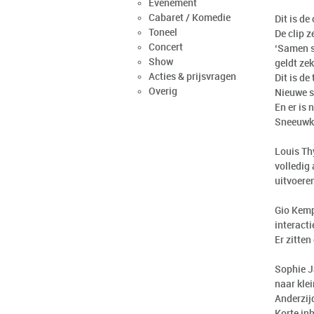
Evenement
Cabaret / Komedie
Dit is de
Toneel
De clip 
Concert
‘Samen s
Show
geldt ze
Acties & prijsvragen
Dit is de
Overig
Nieuwe s
En er is
Sneeuwko
Louis Th
volledig 
uitvoeren
Gio Kemp
interacti
Er zitten
Sophie J
naar klei
Anderzij
Korte in