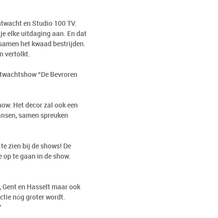
htwacht en Studio 100 TV.
je elke uitdaging aan. En dat
e samen het kwaad bestrijden.
n vertolkt.
htwachtshow “De Bevroren
how. Het decor zal ook een
 dansen, samen spreuken
te zien bij de shows! De
ee op te gaan in de show.
, Gent en Hasselt maar ook
actie nóg groter wordt.
”