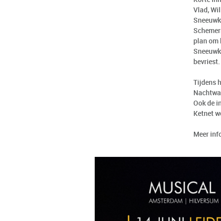
Vlad, Wi
Sneeuwko
Schemerm
plan om 
Sneeuwko
bevriest.
Tijdens 
Nachtwac
Ook de i
Ketnet w
Meer inf