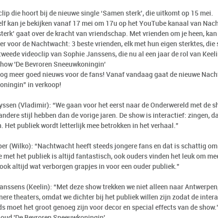
 clip die hoort bij de nieuwe single ‘Samen sterk’, die uitkomt op 15 mei.
zelf kan je bekijken vanaf 17 mei om 17u op het YouTube kanaal van Nac
terk’ gaat over de kracht van vriendschap. Met vrienden om je heen, kan 
ker voor de Nachtwacht: 3 beste vrienden, elk met hun eigen sterktes, di
 tweede videoclip van Sophie Janssens, die nu al een jaar de rol van Keeli
how 'De Bevroren Sneeuwkoningin'
 nog meer goed nieuws voor de fans! Vanaf vandaag gaat de nieuwe Nac
ningin” in verkoop!
yssen (Vladimir): “We gaan voor het eerst naar de Onderwereld met de s
andere stijl hebben dan de vorige jaren. De show is interactief: zingen,
. Het publiek wordt letterlijk mee betrokken in het verhaal.”
er (Wilko): “Nachtwacht heeft steeds jongere fans en dat is schattig om 
e met het publiek is altijd fantastisch, ook ouders vinden het leuk om m
 ook altijd wat verborgen grapjes in voor een ouder publiek.”
anssens (Keelin): “Met deze show trekken we niet alleen naar Antwerpen
nere theaters, omdat we dichter bij het publiek willen zijn zodat de inter
ds moet het groot genoeg zijn voor decor en special effects van de show.
houd 'De Bevroren Sneeuwkoningin'