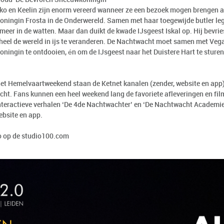
lko en Keelin zijn enorm vereerd wanneer ze een bezoek mogen brengen aa
ningin Frosta in de Onderwereld. Samen met haar toegewijde butler legt
eer in de watten. Maar dan duikt de kwade IJsgeest Iskal op. Hij bevri
heel de wereld in ijs te veranderen. De Nachtwacht moet samen met Veg
ningin te ontdooien, én om de IJsgeest naar het Duistere Hart te sturen 
het Hemelvaartweekend staan de Ketnet kanalen (zender, website en app)
ht. Fans kunnen een heel weekend lang de favoriete afleveringen en fi
nteractieve verhalen ‘De 4de Nachtwachter’ en ‘De Nachtwacht Academie’ 
ebsite en app.
o op de
studio100.com