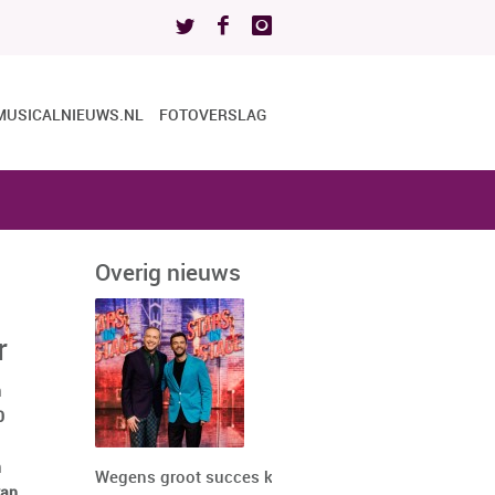
MUSICALNIEUWS.NL
FOTOVERSLAG
Overig nieuws
r
n
0
n
Wegens groot succes keert
van