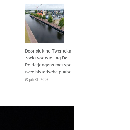
Door sluiting Twentekanaal
zoekt voorstelling De
Polderjongens met spoed
twee historische platbodems
juli 31, 2026