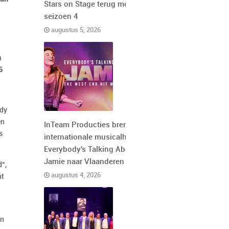
Stars on Stage terug met
seizoen 4
augustus 5, 2026
n
6
ddy
en
InTeam Producties brengt de
s
internationale musicalhit
Everybody's Talking About
Jamie naar Vlaanderen
d”,
augustus 4, 2026
ht
en