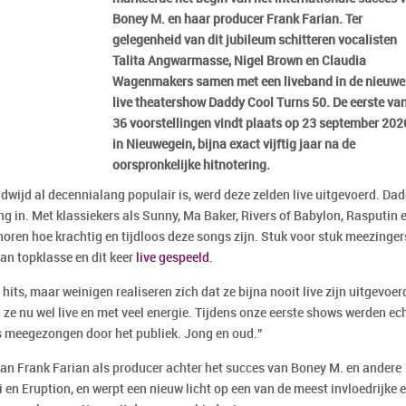
Boney M. en haar producer Frank Farian. Ter
gelegenheid van dit jubileum schitteren vocalisten
Talita Angwarmasse, Nigel Brown en Claudia
Wagenmakers samen met een liveband in de nieuwe
live theatershow Daddy Cool Turns 50. De eerste va
36 voorstellingen vindt plaats op 23 september 202
in Nieuwegein, bijna exact vijftig jaar na de
oorspronkelijke hitnotering.
wijd al decennialang populair is, werd deze zelden live uitgevoerd. Da
g in. Met klassiekers als Sunny, Ma Baker, Rivers of Babylon, Rasputin 
horen hoe krachtig en tijdloos deze songs zijn. Stuk voor stuk meezinger
an topklasse en dit keer
live gespeeld
.
its, maar weinigen realiseren zich dat ze bijna nooit live zijn uitgevoer
 ze nu wel live en met veel energie. Tijdens onze eerste shows werden ec
s meegezongen door het publiek. Jong en oud.”
 van Frank Farian als producer achter het succes van Boney M. en andere
li en Eruption, en werpt een nieuw licht op een van de meest invloedrijke 