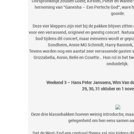
Oorspronkelijk zouden Goele, Kirsten, Pieter en Wanne i
herneming van “Ganesha – Een Perfecte God”, ware he
gooide.
Deze vier kleppers zijn niet bij de pakken blijven zitt
voor een verrassend, origineel en geestig concert. Natu
bod tijdens dit concert, maar eveneens wordt er geput
Sondheim, Annie MG Schmidt, Harry Bannink, I
Tevens worden nog een aantal zeer verrassende gasten 
Grizzabella, Annie, Belle en Cosette… Hun rol in het tw
onduidelijk.
Weekend 3 – Hans Peter Janssens, Wim Van den
29, 30, 31 oktober en 1 no
Deze drie klassebakken hoeven weinig introductie, maar 
gelegenheid om hen eens samen aan
Dat de West-End een centraal thema zal zijn tijdens di