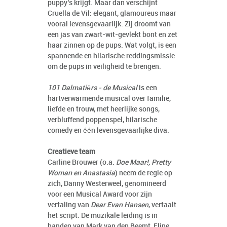
puppy’s krijgt. Maar dan verschijnt
Cruella de Vil: elegant, glamoureus maar
vooral levensgevaarlijk. Zij droomt van
een jas van zwart-wit-gevlekt bont en zet
haar zinnen op de pups. Wat volgt, is een
spannende en hilarische reddingsmissie
om de pups in veiligheid te brengen.
101 Dalmatiërs - de Musical
is een
hartverwarmende musical over familie,
liefde en trouw, met heerlijke songs,
verbluffend poppenspel, hilarische
comedy en één levensgevaarlijke diva.
Creatieve team
Carline Brouwer (o.a.
Doe Maar!, Pretty
Woman en Anastasia
) neem de regie op
zich, Danny Westerweel, genomineerd
voor een Musical Award voor zijn
vertaling van
Dear Evan Hansen
, vertaalt
het script. De muzikale leiding is in
handen van Mark van den Beemt, Eline