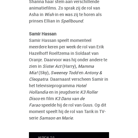
Shanna haar stem aan verschillende
animatiefilms. Zo sprak zij de rol van
Asha in
Wish
in en was zij te horen als
prinses Ellian in
Spellbound
.
Samir Hassan
Samir Hassan speelt momenteel
meerdere keren per week de rol van Erik
Hazelhoff Roelfzema in Soldaat van
Oranje. Daarvoor was hij onder andere te
zien in
Sister Act
(Harry),
Mamma
Mia!
(Sky),
Sweeney Todd
en
Antony &
Cleopatra
. Daarnaast verscheen Samir in
het televisieprogramma
Hotel
Hollandia
en in jeugdserie
K3 Roller
Disco
en film
K3 Dans van de
Farao
speelde hij de rol van Guus. Op dit
moment speelt hij de rol van Tarik in TV-
serie
Samson en Marie
.