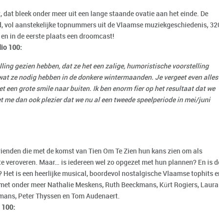
, dat bleek onder meer uit een lange staande ovatie aan het einde. De
d, vol aanstekelijke topnummers uit de Vlaamse muziekgeschiedenis, 32
 en in de eerste plaats een droomcast!
dio 100:
ling gezien hebben, dat ze het een zalige, humoristische voorstelling
s wat ze nodig hebben in de donkere wintermaanden. Je vergeet even alles
t een grote smile naar buiten. Ik ben enorm fier op het resultaat dat we
 me dan ook plezier dat we nu al een tweede speelperiode in mei/juni
vrienden die met de komst van Tien Om Te Zien hun kans zien om als
te veroveren. Maar… is iedereen wel zo opgezet met hun plannen? En is d
 Het is een heerlijke musical, boordevol nostalgische Vlaamse tophits e
 met onder meer Nathalie Meskens, Ruth Beeckmans, Kürt Rogiers, Laura
mans, Peter Thyssen en Tom Audenaert.
 100: