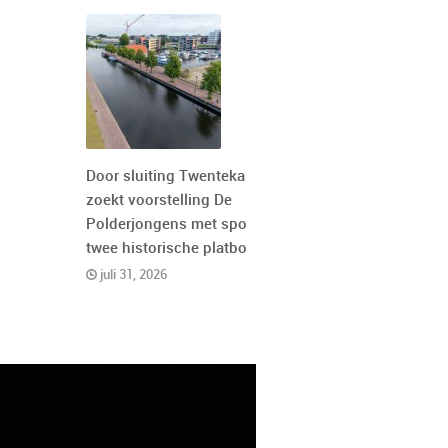
Door sluiting Twentekanaal
zoekt voorstelling De
Polderjongens met spoed
twee historische platbodems
juli 31, 2026