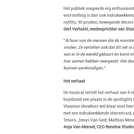
Het publiek reageerde erg enthousiast
voorstelling is dan ook indrukwekken
outfits, 90 pruiken, bewegende decors
Gert Verhulst, medeoprichter van Stu
“
Ik hoor van de mensen die de voorstel
vinden. Ze vertellen ook dat dit net i
wat er in de wereld gebeurt en komt me
hier samen hebben neergezet. Het doet
kunnen aankondigen.
”
Het verhaal
De musical vertelt het verhaal van 4 
boysband een plaats in de spotlights 
Vlaamse showbizz wel klaar voor hen?
met een indrukwekkende sterrencast,
Tesoro, Jonas Van Geel, Mathias Mes
Anja Van Mensel, CEO Benelux Studio