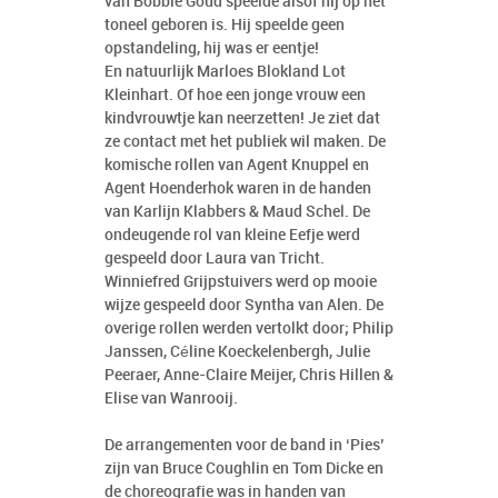
van Bobbie Goud speelde alsof hij op het
toneel geboren is. Hij speelde geen
opstandeling, hij was er eentje!
En natuurlijk Marloes Blokland Lot
Kleinhart. Of hoe een jonge vrouw een
kindvrouwtje kan neerzetten! Je ziet dat
ze contact met het publiek wil maken. De
komische rollen van Agent Knuppel en
Agent Hoenderhok waren in de handen
van Karlijn Klabbers & Maud Schel. De
ondeugende rol van kleine Eefje werd
gespeeld door Laura van Tricht.
Winniefred Grijpstuivers werd op mooie
wijze gespeeld door Syntha van Alen. De
overige rollen werden vertolkt door; Philip
Janssen, Céline Koeckelenbergh, Julie
Peeraer, Anne-Claire Meijer, Chris Hillen &
Elise van Wanrooij.
De arrangementen voor de band in ‘Pies’
zijn van Bruce Coughlin en Tom Dicke en
de choreografie was in handen van