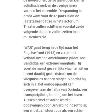
de hoofdrollen, de 3e jaars doen kleiner
solistisch werk en de overige jaren
vormen het ensemble. De spanning is
groot want voor de 4e jaars is dit de
laatste keer dat ze in het Factorium
Theater zullen schitteren voordat ze de
volgende stappen zullen zetten in de
musicalwereld.
‘WAR’ gaat terug in de tijd naar het
Engelse front (1943) en vertelt het
verhaal over de Amerikaanse piloot Joe
Sandidge, een extreme waaghals. Hij
voert de meest gevaarlijke vluchten uit en
neemt daarbij grote risico’s om de
vliegmissies te doen slagen. Voordat hij
zich in al het oorlogsgeweld kan
overgeven aan de liefde van Dorinda, een
transportpilote, komt hij om het leven.
Tussen hemel en aarde word hij
opgevangen door De Verbindingsofficier,
een engel…zij stuurt Joe als een schim