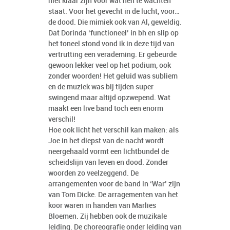
niet klaar zijn voor wat hen te wachten
staat. Voor het gevecht in de lucht, voor…
de dood. Die mimiek ook van Al, geweldig.
Dat Dorinda ‘functioneel’ in bh en slip op
het toneel stond vond ik in deze tijd van
vertrutting een verademing. Er gebeurde
gewoon lekker veel op het podium, ook
zonder woorden! Het geluid was subliem
en de muziek was bij tijden super
swingend maar altijd opzwepend. Wat
maakt een live band toch een enorm
verschil!
Hoe ook licht het verschil kan maken: als
Joe in het diepst van de nacht wordt
neergehaald vormt een lichtbundel de
scheidslijn van leven en dood. Zonder
woorden zo veelzeggend. De
arrangementen voor de band in ‘War’ zijn
van Tom Dicke. De arragementen van het
koor waren in handen van Marlies
Bloemen. Zij hebben ook de muzikale
leiding. De choreografie onder leiding van