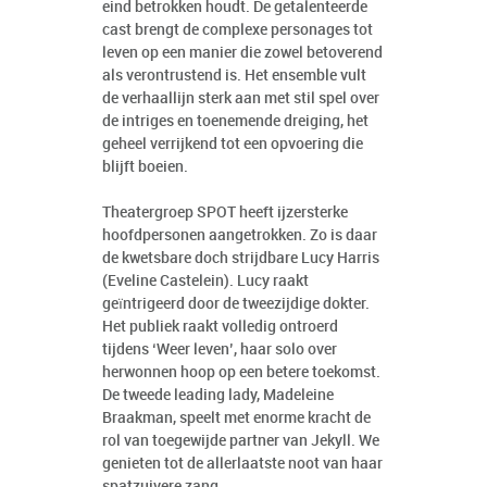
eind betrokken houdt. De getalenteerde
cast brengt de complexe personages tot
leven op een manier die zowel betoverend
als verontrustend is. Het ensemble vult
de verhaallijn sterk aan met stil spel over
de intriges en toenemende dreiging, het
geheel verrijkend tot een opvoering die
blijft boeien.
Theatergroep SPOT heeft ijzersterke
hoofdpersonen aangetrokken. Zo is daar
de kwetsbare doch strijdbare Lucy Harris
(Eveline Castelein). Lucy raakt
geïntrigeerd door de tweezijdige dokter.
Het publiek raakt volledig ontroerd
tijdens ‘Weer leven’, haar solo over
herwonnen hoop op een betere toekomst.
De tweede leading lady, Madeleine
Braakman, speelt met enorme kracht de
rol van toegewijde partner van Jekyll. We
genieten tot de allerlaatste noot van haar
spatzuivere zang.