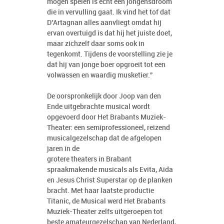
mogen spelen is echt een jongensdroom
die in vervulling gaat. Ik vind het tof dat
D’Artagnan alles aanvliegt omdat hij
ervan overtuigd is dat hij het juiste doet,
maar zichzelf daar soms ook in
tegenkomt. Tijdens de voorstelling zie je
dat hij van jonge boer opgroeit tot een
volwassen en waardig musketier.”
De oorspronkelijk door Joop van den
Ende uitgebrachte musical wordt
opgevoerd door Het Brabants Muziek-
Theater: een semiprofessioneel, reizend
musicalgezelschap dat de afgelopen
jaren in de
grotere theaters in Brabant
spraakmakende musicals als Evita, Aida
en Jesus Christ Superstar op de planken
bracht. Met haar laatste productie
Titanic, de Musical werd Het Brabants
Muziek-Theater zelfs uitgeroepen tot
beste amateurgezelschap van Nederland,