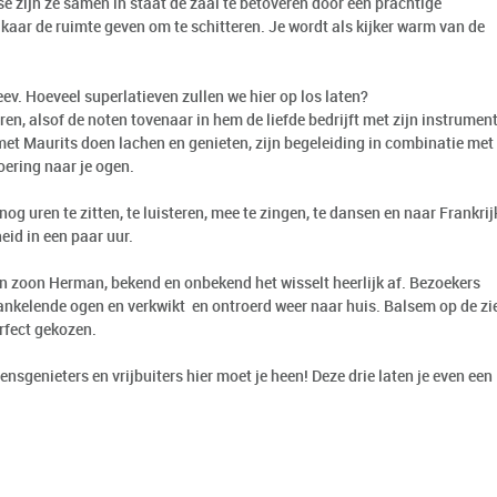
 zijn ze samen in staat de zaal te betoveren door een prachtige
lkaar de ruimte geven om te schitteren. Je wordt als kijker warm van de
ev. Hoeveel superlatieven zullen we hier op los laten?
n, alsof de noten tovenaar in hem de liefde bedrijft met zijn instrument
et Maurits doen lachen en genieten, zijn begeleiding in combinatie met
oering naar je ogen.
og uren te zitten, te luisteren, mee te zingen, te dansen en naar Frankrij
heid in een paar uur.
n zoon Herman, bekend en onbekend het wisselt heerlijk af. Bezoekers
rankelende ogen en verkwikt en ontroerd weer naar huis. Balsem op de zie
erfect gekozen.
ensgenieters en vrijbuiters hier moet je heen! Deze drie laten je even een