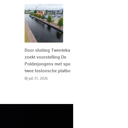
Door sluiting Twentekanaal
zoekt voorstelling De
Polderjongens met spoed
twee historische platbodems
juli 31, 2026