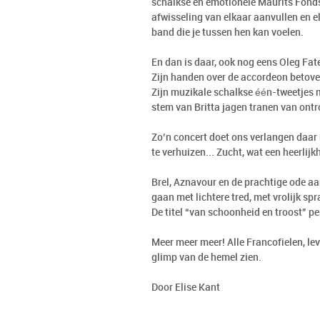
schalkse en emotionele Maurits Fondse
afwisseling van elkaar aanvullen en e
band die je tussen hen kan voelen.
En dan is daar, ook nog eens Oleg Fate
Zijn handen over de accordeon betovere
Zijn muzikale schalkse één-tweetjes m
stem van Britta jagen tranen van ontr
Zo’n concert doet ons verlangen daar n
te verhuizen... Zucht, wat een heerlijk
Brel, Aznavour en de prachtige ode aa
gaan met lichtere tred, met vrolijk sp
De titel “van schoonheid en troost” p
Meer meer meer! Alle Francofielen, lev
glimp van de hemel zien.
Door Elise Kant