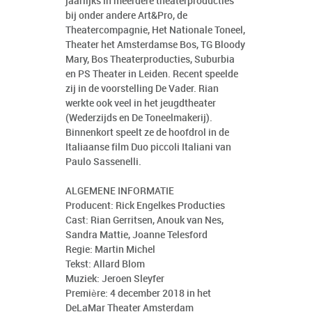
jaarlijks in meerdere theaterproducties
bij onder andere Art&Pro, de
Theatercompagnie, Het Nationale Toneel,
Theater het Amsterdamse Bos, TG Bloody
Mary, Bos Theaterproducties, Suburbia
en PS Theater in Leiden. Recent speelde
zij in de voorstelling De Vader. Rian
werkte ook veel in het jeugdtheater
(Wederzijds en De Toneelmakerij).
Binnenkort speelt ze de hoofdrol in de
Italiaanse film Duo piccoli Italiani van
Paulo Sassenelli.
ALGEMENE INFORMATIE
Producent: Rick Engelkes Producties
Cast: Rian Gerritsen, Anouk van Nes,
Sandra Mattie, Joanne Telesford
Regie: Martin Michel
Tekst: Allard Blom
Muziek: Jeroen Sleyfer
Première: 4 december 2018 in het
DeLaMar Theater Amsterdam