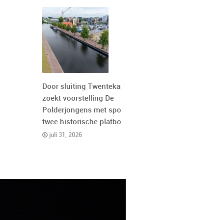
Door sluiting Twentekanaal
zoekt voorstelling De
Polderjongens met spoed
twee historische platbodems
juli 31, 2026