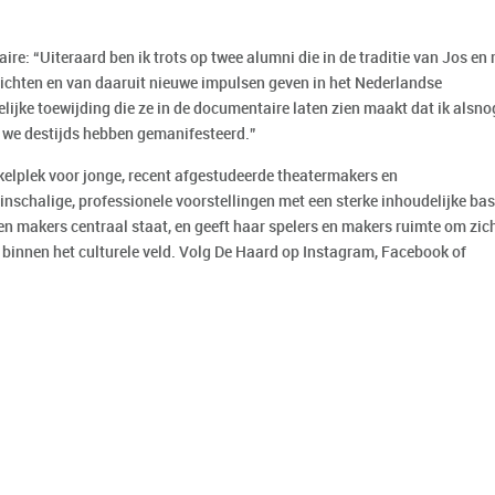
e: “Uiteraard ben ik trots op twee alumni die in de traditie van Jos en 
ichten en van daaruit nieuwe impulsen geven in het Nederlandse
ijke toewijding die ze in de documentaire laten zien maakt dat ik alsno
at we destijds hebben gemanifesteerd.”
kelplek voor jonge, recent afgestudeerde theatermakers en
nschalige, professionele voorstellingen met een sterke inhoudelijke bas
n makers centraal staat, en geeft haar spelers en makers ruimte om zic
 binnen het culturele veld. Volg De Haard op Instagram, Facebook of