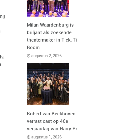
mij
Milan Waardenburg is
g
briljant als zoekende
theatermaker in Tick, Tick,
Boom
augustus 2, 2026
is,
h
Robèrt van Beckhoven
verrast cast op 46e
verjaardag van Harry Potter
augustus 1, 2026