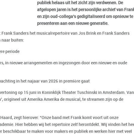
publiek helaas uit het zicht zijn verdwenen. De
afgelopen jaren is het persoonlijke archief van Fran
en zijn oud-collega’s gedigitaliseerd om opnieuw te
presenteren aan een nieuwe generatie.
 Frank Sanders het musicalrepertoire van Jos Brink en Frank Sanders
 naar buiten:
ere periode
rs, in nieuwe arrangementen en ingezongen door een nieuwe en oude
rwachting in het najaar van 2026 in première gaat
vertoning op 15 juni in Koninklijk Theater Tuschinski in Amsterdam. Va
’, origineel uit Amerika Amerika de musical, te streamen zijn op de
De Haard, zegt hierover: “Onze band met Frank komt voort uit onze
demie. Hier hebben wij het repertoire zelf herontdekt. Wij vinden het he
er beschikbaar te maken voor makers en publiek en werken hier met veel