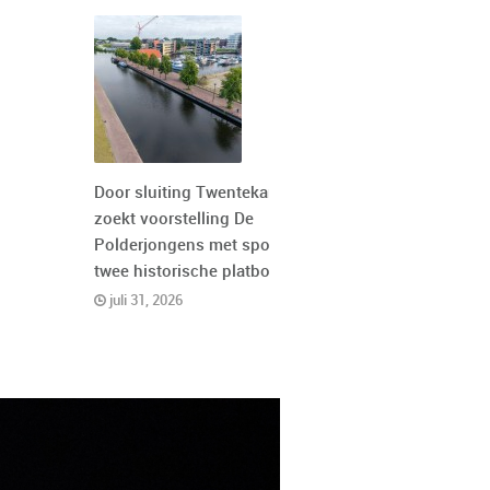
Door sluiting Twentekanaal
zoekt voorstelling De
Polderjongens met spoed
twee historische platbodems
juli 31, 2026