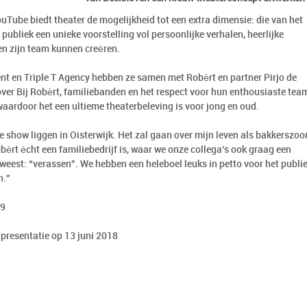
ouTube biedt theater de mogelijkheid tot een extra dimensie: die van het
 publiek een unieke voorstelling vol persoonlijke verhalen, heerlijke
 en zijn team kunnen creëren.
t en Triple T Agency hebben ze samen met Robèrt en partner Pirjo de
ver Bij Robèrt, familiebanden en het respect voor hun enthousiaste tea
rdoor het een ultieme theaterbeleving is voor jong en oud.
e show liggen in Oisterwijk. Het zal gaan over mijn leven als bakkerszoo
obèrt écht een familiebedrijf is, waar we onze collega’s ook graag een
weest: “verassen”. We hebben een heleboel leuks in petto voor het publie
n.”
19
 presentatie op 13 juni 2018