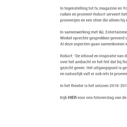
In tegenstelling tot tv, magazine en Y
ruiken en proeven! Robèrt serveert het
proeverijen en een sfeer die alleen hij
In samenwerking met I&L Entertainmen
Winkel oprechte gesprekken gevoerd o
Al deze aspecten gaan samenkomen waa
Robèrt: ‘De inhoud en inspiratie van d
over het ambacht en het feit dat bij R
gezicht geven. Het uitgangspunt is ge
en natuurlijk valt er ook iets te proeve
In het theater is het seizoen 2018-20
Kijk
HIER
voor ons fotoverslag van de