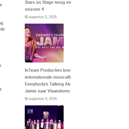
Stars on Stage terug met
en
seizoen 4
augustus 5, 2026
ng
 de
n
InTeam Producties brengt de
internationale musicalhit
Everybody's Talking About
t
Jamie naar Vlaanderen
augustus 4, 2026