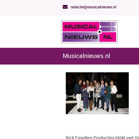
redactie@musicalnieuws.nl
Musicalnieuws.nl
Rick Engelkes Producties blijkt met 