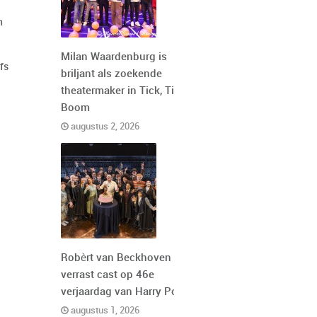
n
Milan Waardenburg is
fs
briljant als zoekende
theatermaker in Tick, Tick,
Boom
augustus 2, 2026
Robèrt van Beckhoven
verrast cast op 46e
verjaardag van Harry Potter
augustus 1, 2026