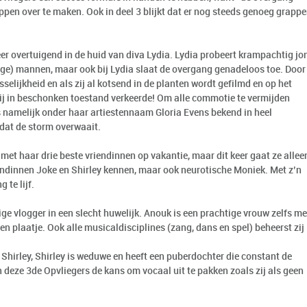
pen over te maken. Ook in deel 3 blijkt dat er nog steeds genoeg grapp
eer overtuigend in de huid van diva Lydia. Lydia probeert krampachtig jo
jonge) mannen, maar ook bij Lydia slaat de overgang genadeloos toe. Door
sselijkheid en als zij al kotsend in de planten wordt gefilmd en op het
t zij in beschonken toestand verkeerde! Om alle commotie te vermijden
is namelijk onder haar artiestennaam Gloria Evens bekend in heel
 dat de storm overwaait.
 met haar drie beste vriendinnen op vakantie, maar dit keer gaat ze allee
riendinnen Joke en Shirley kennen, maar ook neurotische Moniek. Met z’n
 te lijf.
ge vlogger in een slecht huwelijk. Anouk is een prachtige vrouw zelfs me
een plaatje. Ook alle musicaldisciplines (zang, dans en spel) beheerst zij
 Shirley, Shirley is weduwe en heeft een puberdochter die constant de
n deze 3de Opvliegers de kans om vocaal uit te pakken zoals zij als geen