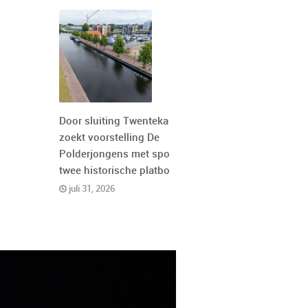
Door sluiting Twentekanaal
zoekt voorstelling De
Polderjongens met spoed
twee historische platbodems
juli 31, 2026