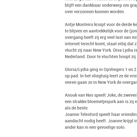
blijft een dankbaar onderwerp om grap
over verzonnen kunnen worden.
Antje Monteiro kruipt voor de derde k
te blijven en aantrekkelijk voor de (
overgang heeft zij erg veel last van mi
internet terecht komt, staat erbij da
vlucht zij naar New York. Diva Lydia 
Nederland. Door te vluchten hoopt zij
Gloria/Lydia ging in Opvliegers 1 en 2
op pad. In het vliegtuig leert ze de v
vieren gaan ze in New York de overgang
Anouk van Nes speelt Joke, de zweveri
een strakke bloemetjesjurk aan is zij 
als de beste.
Joanne Telesford speelt haar vriendin
aandacht nodig heeft. Joanne krijgt i
ander kan in een gevoelige solo.