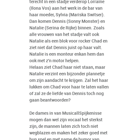
terecht in een stadje verderop Lorraine
(Ilona Vos) aan het werk in de bar van
haar moeder, Sylvia (Mariska Switser).
Dan komen Dennis (Sonny Monster) en
Natalie (Serina de Rijke) binnen. Zoals
alle vrouwen van het stadje valt ook
Natalie als een blok voor rocker Chad en
ziet niet dat Dennis juist op haar valt.
Natalie is een monteur enkan hem dan
ook met z'n motor helpen.
Helaas ziet Chad haar niet staan, maar
Natalie verzint een bijzonder plannetje
om zijn aandacht te krijgen. Zal het haar
lukken om Chad voor haar te laten vallen
of zal ze de liefde van Dennis toch nog
gaan beantwoorden?
De dames in van MusicallSpijkenisse
mogen dan wel zijn vocaal het sterkst
zijn, de mannen laten zich toch niet
wegblazen en maken het zeker goed met
hun spel en met name de humor van