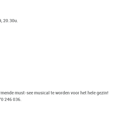
, 20.30u.
armende must-see musical te worden voor het hele gezin!
70 246 036.