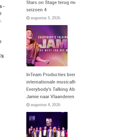
Stars on Stage terug met
s -
seizoen 4
e
augustus 5, 2026
.
e
cy,
InTeam Producties brengt de
internationale musicalhit
Everybody's Talking About
Jamie naar Vlaanderen
augustus 4, 2026