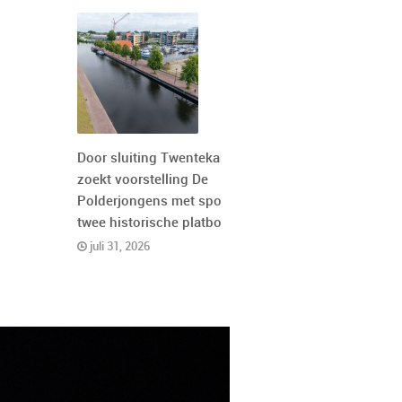
Door sluiting Twentekanaal
zoekt voorstelling De
Polderjongens met spoed
twee historische platbodems
juli 31, 2026