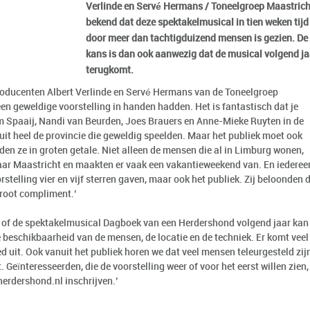
Verlinde en Servé Hermans / Toneelgroep Maastrich
bekend dat deze spektakelmusical in tien weken tijd
door meer dan tachtigduizend mensen is gezien. De
kans is dan ook aanwezig dat de musical volgend ja
terugkomt.
 producenten Albert Verlinde en Servé Hermans van de Toneelgroep
en geweldige voorstelling in handen hadden. Het is fantastisch dat je
am Spaaij, Nandi van Beurden, Joes Brauers en Anne-Mieke Ruyten in de
 uit heel de provincie die geweldig speelden. Maar het publiek moet ook
en ze in groten getale. Niet alleen de mensen die al in Limburg wonen,
ar Maastricht en maakten er vaak een vakantieweekend van. En iederee
stelling vier en vijf sterren gaven, maar ook het publiek. Zij beloonden 
groot compliment.’
of de spektakelmusical Dagboek van een Herdershond volgend jaar kan
 beschikbaarheid van de mensen, de locatie en de techniek. Er komt veel
ed uit. Ook vanuit het publiek horen we dat veel mensen teleurgesteld zij
. Geïnteresseerden, die de voorstelling weer of voor het eerst willen zien,
erdershond.nl
inschrijven.’