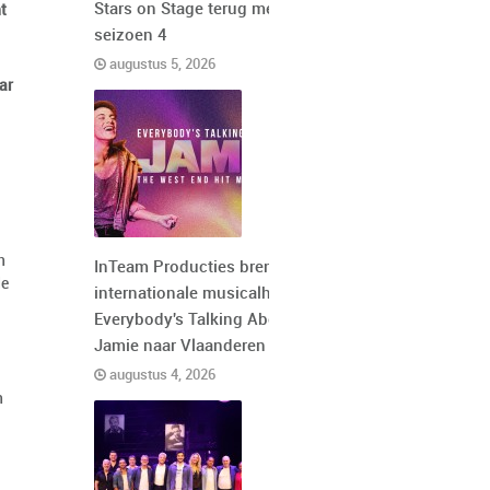
Stars on Stage terug met
t
seizoen 4
augustus 5, 2026
ar
n
InTeam Producties brengt de
de
internationale musicalhit
Everybody's Talking About
Jamie naar Vlaanderen
augustus 4, 2026
n