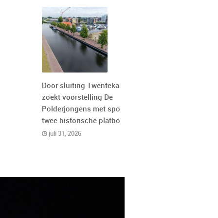
Door sluiting Twentekanaal
zoekt voorstelling De
Polderjongens met spoed
twee historische platbodems
juli 31, 2026