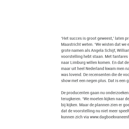
‘Het succes is groot geweest,’ laten
Maastricht weten. ‘We wisten dat we e
grote namen als Angela Schijf, Willi
voorstelling hebt staan. Met fanfares
naar Limburg willen komen. En dat ded
maar uit heel Nederland kwam men na
was lovend. De recensenten die de voor
show met een negen plus. Dat is een 
De producenten gaan nu onderzoeken 
terugkeren. ‘We moeten kijken naar de
bij kijken. Maar de plannen zien er go
dat de voorstelling nu niet meer speelt
kunnen zich via
www.dagboekvaneenh