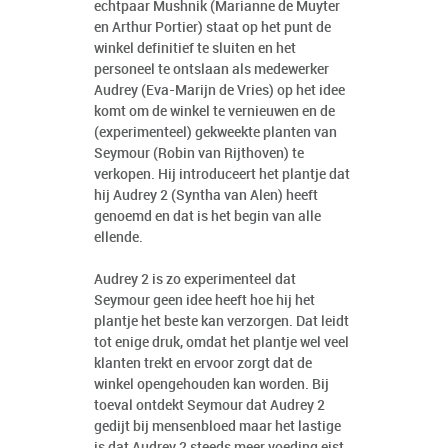
echtpaar Mushnik (Marianne de Muyter
en Arthur Portier) staat op het punt de
winkel definitief te sluiten en het
personeel te ontslaan als medewerker
Audrey (Eva-Marijn de Vries) op het idee
komt om de winkel te vernieuwen en de
(experimenteel) gekweekte planten van
Seymour (Robin van Rijthoven) te
verkopen. Hij introduceert het plantje dat
hij Audrey 2 (Syntha van Alen) heeft
genoemd en dat is het begin van alle
ellende.
Audrey 2 is zo experimenteel dat
Seymour geen idee heeft hoe hij het
plantje het beste kan verzorgen. Dat leidt
tot enige druk, omdat het plantje wel veel
klanten trekt en ervoor zorgt dat de
winkel opengehouden kan worden. Bij
toeval ontdekt Seymour dat Audrey 2
gedijt bij mensenbloed maar het lastige
is dat Audrey 2 steeds meer voeding eist,