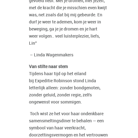
gevoeld hebt. Met je dromen, met jezelf,
met de kracht die je misschien even kwijt
was, net zoals dat bij mij gebeurde. En
durf je weer te ademen, kom je weer in
beweging, ga je je dromen en je hart
weer volgen.. veel luisterplezier, liefs,
Lin”
– Linda Wagenmakers
Van stilte naar stem
Tijdens haar tijd op het eiland
bij Expeditie Robinson stond Linda
letterlijk alleen: zonder bondgenoten,
zonder geluid, zonder regie, zelfs
ongewenst voor sommigen.
Toch wist ze het voor haar ondenkbare
samensmeltingsdiner te behalen — een
symbool van haar veerkracht,
doorzettingsvermogen en het vertrouwen