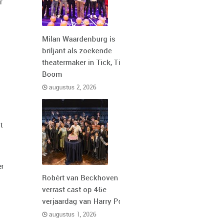
r
Milan Waardenburg is
briljant als zoekende
theatermaker in Tick, Tick,
Boom
augustus 2, 2026
t
er
Robèrt van Beckhoven
verrast cast op 46e
verjaardag van Harry Potter
augustus 1, 2026