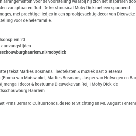
arrangementen voor de voorstelling waarbij hij zich liet inspireren doo
den van gitaar en fluit. De kerstmusical Moby Dick met een spannend
nages, met prachtige liedjes in een sprookjesachtig decor van Dieuweke
telling voor de hele familie.
sonsplein 23
e aanvangstijden
sschouwburghaarlem.nl/mobydick
tte | tekst Marlies Bosmans | liedteksten & muziek Bart Sietsema
nau (Emma van Muiswinkel, Marlies Bosmans, Jasper van Hofwegen en Bar
Wijmenga | decor & kostuums Dieuweke van Reij | Moby Dick, de
tadsschouwburg Haarlem
t Prins Bernard Cultuurfonds, de Nolte Stichting en Mr. August Fenten