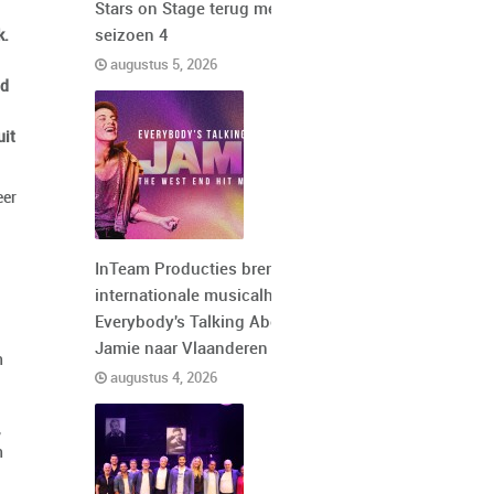
Stars on Stage terug met
k.
seizoen 4
augustus 5, 2026
ld
uit
eer
InTeam Producties brengt de
internationale musicalhit
Everybody's Talking About
Jamie naar Vlaanderen
n
augustus 4, 2026
,
n