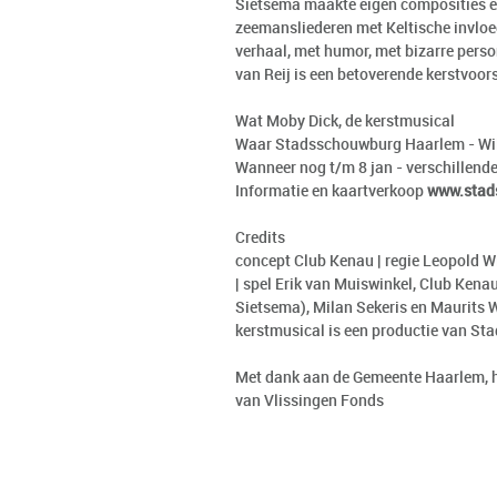
Sietsema maakte eigen composities en 
zeemansliederen met Keltische invloe
verhaal, met humor, met bizarre perso
van Reij is een betoverende kerstvoors
Wat Moby Dick, de kerstmusical
Waar Stadsschouwburg Haarlem - Wil
Wanneer nog t/m 8 jan - verschillend
Informatie en kaartverkoop
www.stad
Credits
concept Club Kenau | regie Leopold Wi
| spel Erik van Muiswinkel, Club Ke
Sietsema), Milan Sekeris en Maurits 
kerstmusical is een productie van S
Met dank aan de Gemeente Haarlem, he
van Vlissingen Fonds