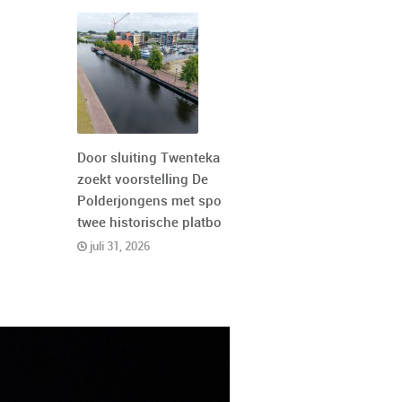
Door sluiting Twentekanaal
zoekt voorstelling De
Polderjongens met spoed
twee historische platbodems
juli 31, 2026