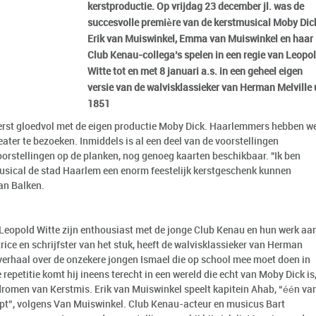
kerstproductie. Op vrijdag 23 december jl. was de
succesvolle première van de kerstmusical Moby Dic
Erik van Muiswinkel, Emma van Muiswinkel en haar
Club Kenau-collega’s spelen in een regie van Leopo
Witte tot en met 8 januari a.s. in een geheel eigen
versie van de walvisklassieker van Herman Melville 
1851
rst gloedvol met de eigen productie Moby Dick. Haarlemmers hebben w
eater te bezoeken. Inmiddels is al een deel van de voorstellingen
voorstellingen op de planken, nog genoeg kaarten beschikbaar. "Ik ben
usical de stad Haarlem een enorm feestelijk kerstgeschenk kunnen
van Balken.
 Leopold Witte zijn enthousiast met de jonge Club Kenau en hun werk aa
ice en schrijfster van het stuk, heeft de walvisklassieker van Herman
 verhaal over de onzekere jongen Ismael die op school mee moet doen in
repetitie komt hij ineens terecht in een wereld die echt van Moby Dick is
omen van Kerstmis. Erik van Muiswinkel speelt kapitein Ahab, “één va
oopt”, volgens Van Muiswinkel. Club Kenau-acteur en musicus Bart