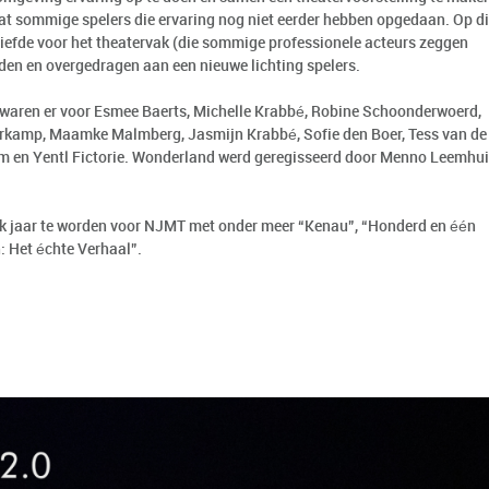
 dat sommige spelers die ervaring nog niet eerder hebben opgedaan. Op d
liefde voor het theatervak (die sommige professionele acteurs zeggen
den en overgedragen aan een nieuwe lichting spelers.
 waren er voor Esmee Baerts, Michelle Krabbé, Robine Schoonderwoerd,
verkamp, Maamke Malmberg, Jasmijn Krabbé, Sofie den Boer, Tess van de
 en Yentl Fictorie. Wonderland werd geregisseerd door Menno Leemhu
uk jaar te worden voor NJMT met onder meer “Kenau”, “Honderd en één
: Het échte Verhaal”.