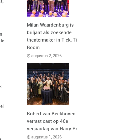
s,
Milan Waardenburg is
briljant als zoekende
en
theatermaker in Tick, Tick,
ode
Boom
t
augustus 2, 2026
k
el
Robèrt van Beckhoven
verrast cast op 46e
verjaardag van Harry Potter
augustus 1, 2026
n.