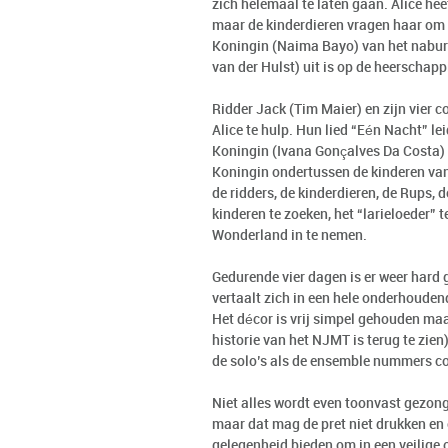
zich helemaal te laten gaan. Alice heef
maar de kinderdieren vragen haar om ee
Koningin (Naima Bayo) van het naburi
van der Hulst) uit is op de heerschap
Ridder Jack (Tim Maier) en zijn vier c
Alice te hulp. Hun lied “Eén Nacht” le
Koningin (Ivana Gonçalves Da Costa)
Koningin ondertussen de kinderen va
de ridders, de kinderdieren, de Rups,
kinderen te zoeken, het “larieloeder
Wonderland in te nemen.
Gedurende vier dagen is er weer hard 
vertaalt zich in een hele onderhoudende
Het décor is vrij simpel gehouden ma
historie van het NJMT is terug te zie
de solo’s als de ensemble nummers co
Niet alles wordt even toonvast gezonge
maar dat mag de pret niet drukken en 
gelegenheid bieden om in een veilige