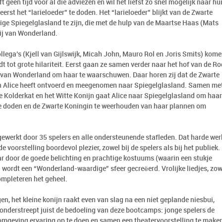
t geen tijd voor al die adviezen en wil het liefst zo snel mogelijk naar hui
rst het “larieloeder” te doden. Het “larieloeder” blijkt van de Zwarte
ge Spiegelglasland te zijn, die met de hulp van de Maartse Haas (Mats
pij van Wonderland.
ollega’s (Kjell van Gijlswijk, Micah John, Mauro Rol en Joris Smits) kom
idt tot grote hilariteit. Eerst gaan ze samen verder naar het hof van de R
 van Wonderland om haar te waarschuwen. Daar horen zij dat de Zwarte
n Alice heeft ontvoerd en meegenomen naar Spiegelglasland. Samen me
 de Kolderkat en het Witte Konijn gaat Alice naar Spiegelglasland om haar
” te doden en de Zwarte Koningin te weerhouden van haar plannen om
gewerkt door 35 spelers en alle ondersteunende stafleden. Dat harde wer
 voorstelling boordevol plezier, zowel bij de spelers als bij het publiek.
ar door de goede belichting en prachtige kostuums (waarin een stukje
n) wordt een “Wonderland-waardige” sfeer gecreëerd. Vrolijke liedjes, zow
mpleteren het geheel.
n, het kleine konijn raakt even van slag na een niet geplande niesbui,
onderstreept juist de bedoeling van deze bootcamps: jonge spelers de
 omgeving ervaring op te doen en samen een theatervoorstelling te make