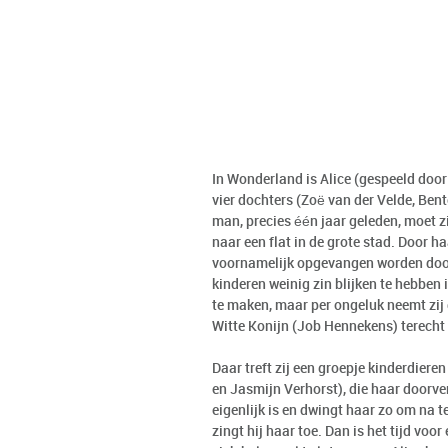
In Wonderland is Alice (gespeeld doo
vier dochters (Zoë van der Velde, Be
man, precies één jaar geleden, moet 
naar een flat in de grote stad. Door ha
voornamelijk opgevangen worden door 
kinderen weinig zin blijken te hebben 
te maken, maar per ongeluk neemt zij 
Witte Konijn (Job Hennekens) terecht
Daar treft zij een groepje kinderdiere
en Jasmijn Verhorst), die haar doorver
eigenlijk is en dwingt haar zo om na t
zingt hij haar toe. Dan is het tijd vo