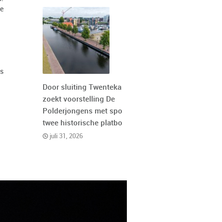
ie
is
Door sluiting Twentekanaal
zoekt voorstelling De
Polderjongens met spoed
twee historische platbodems
juli 31, 2026