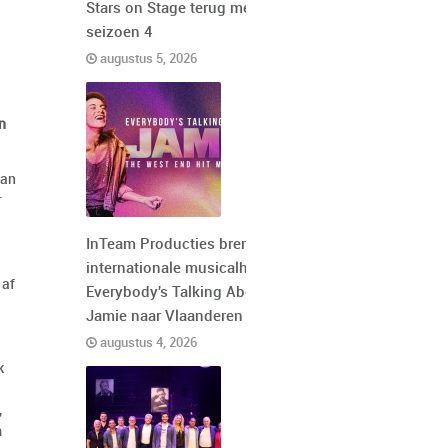
Stars on Stage terug met
seizoen 4
augustus 5, 2026
n
van
r
InTeam Producties brengt de
internationale musicalhit
 af
Everybody's Talking About
Jamie naar Vlaanderen
augustus 4, 2026
k
,
m