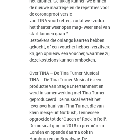
het kabinet. Gelukkig kunnen we binnen
de nieuwe maatregelen de repetities voor
de coronaproof versie
van TINA voortzetten, zodat we -zodra
het theater weer open mag- weer snel van
start kunnen gaan.”
Bezoekers die onlangs kaarten hebben
gekocht, of een voucher hebben verzilverd
krijgen opnieuw een voucher, waarmee zij
deze kosteloos kunnen omboeken.
Over TINA – De Tina Turner Musical
TINA – De Tina Turner Musical is een
productie van Stage Entertainment en
werd in samenwerking met Tina Turner
geproduceerd. De musical vertelt het
levensverhaal van Tina Turner, die van
klein meisje uit Nutbush, Tennessee
opgroeide tot de ‘Queen of Rock ’n Roll’.
De musical ging in 2018 in première in
Londen en opende daarna ook in
Hamburg en op Broadway. De