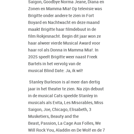
Saigon
,
Goodbye Norma Jeane
,
Diana en
Zonen
en
Mamma Mia!
Op televisie was
Brigitte onder andere te zien in
Fort
Boyard
en
Nachtwacht
en deze maand
maakt Brigitte haar filmdebuut in de
film
Rokjesnacht
. Begin dit jaar won ze
haar alweer vierde Musical Award voor
haar rol als Donna in
Mamma Mia!.
In
2025 speelt Brigitte weer naast Freek
Bartels in het vervolg van de
musical
Blind Date: Ja,
ik wil!
Stanley Burleson is al meer dan dertig
jaar in het theater te zien. Na zijn debuut
in de musical
Cats
speelde Stanley in
musicals als
Evita
,
Les Misérables
,
Miss
Saigon
,
Joe
,
Chicago
,
Elisabeth
,
3
Musketiers
,
Beauty and the
Beast
,
Passion
,
La Cage Aux Folles, We
Will Rock You, Aladdin
en
De Wolf en de 7