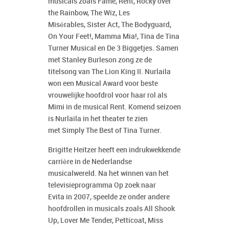
musicals zoals
Fame, Rent, Rocky over
the Rainbow
,
The Wiz
,
Les
Misérables
,
Sister Act, The Bodyguard,
On Your Feet!, Mamma Mia!, Tina de Tina
Turner Musical
en
De 3 Biggetjes.
Samen
met Stanley Burleson zong ze de
titelsong van
The Lion King II
. Nurlaila
won een Musical Award voor beste
vrouwelijke hoofdrol voor haar rol als
Mimi in de musical
Rent
. Komend seizoen
is Nurlaila in het theater te zien
met
Simply The Best of Tina Turner
.
Brigitte Heitzer heeft een indrukwekkende
carrière in de Nederlandse
musicalwereld. Na het winnen van het
televisieprogramma
Op zoek naar
Evita
in 2007, speelde ze onder andere
hoofdrollen in musicals zoals
All Shook
Up, Lover Me Tender
,
Petticoat
,
Miss