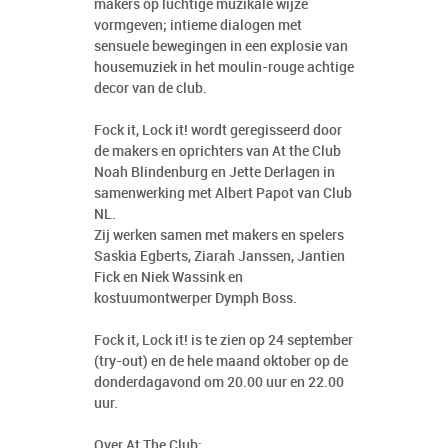
makers op luchtige muzikale wijze
vormgeven; intieme dialogen met
sensuele bewegingen in een explosie van
housemuziek in het moulin-rouge achtige
decor van de club.
Fock it, Lock it! wordt geregisseerd door
de makers en oprichters van At the Club
Noah Blindenburg en Jette Derlagen in
samenwerking met Albert Papot van Club
NL.
Zij werken samen met makers en spelers
Saskia Egberts, Ziarah Janssen, Jantien
Fick en Niek Wassink en
kostuumontwerper Dymph Boss.
Fock it, Lock it! is te zien op 24 september
(try-out) en de hele maand oktober op de
donderdagavond om 20.00 uur en 22.00
uur.
Over At The Club: