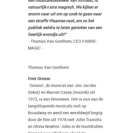
een musicalklassieker van formaat, is
natuurlijk éxtra magisch. We kijken er
enorm naar uit om op zoek te gaan naar
een straffe Vlaamse cast, om zo het
publiek weldra te laten genieten van een
heerlijk avondje uit!"
- Thomas Van Goethem, CEO FABRIC
MAGIC -
Thomas Van Goethem
Over Grease
‘Grease’, de musical van Jim Jacobs
(tekst) en Warren Casey (muziek) uit
1972, is een fenomeen. Het is één van de
langstlopende musicals ooit op
Broadway en werd een wereldwijd begrip
door de film uit 1978 met John Travolta
en Olivia Newton-John in de hoofdrollen.