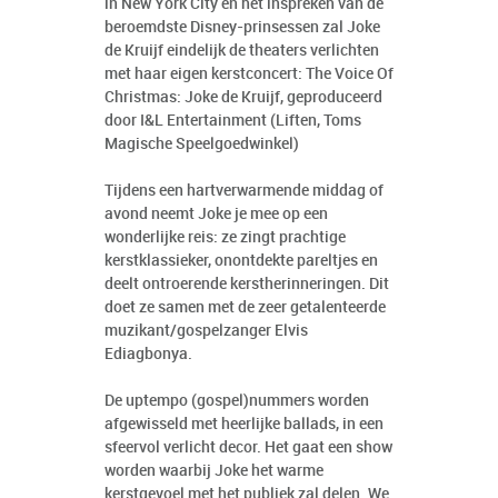
in New York City en het inspreken van de
beroemdste Disney-prinsessen zal Joke
de Kruijf eindelijk de theaters verlichten
met haar eigen kerstconcert: The Voice Of
Christmas: Joke de Kruijf, geproduceerd
door I&L Entertainment (Liften, Toms
Magische Speelgoedwinkel)
Tijdens een hartverwarmende middag of
avond neemt Joke je mee op een
wonderlijke reis: ze zingt prachtige
kerstklassieker, onontdekte pareltjes en
deelt ontroerende kerstherinneringen. Dit
doet ze samen met de zeer getalenteerde
muzikant/gospelzanger Elvis
Ediagbonya.
De uptempo (gospel)nummers worden
afgewisseld met heerlijke ballads, in een
sfeervol verlicht decor. Het gaat een show
worden waarbij Joke het warme
kerstgevoel met het publiek zal delen. We