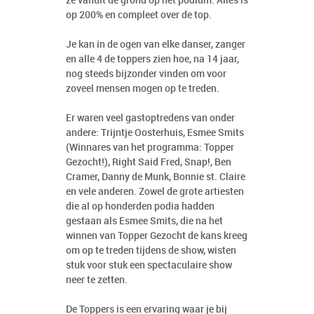
ze vanuit de grond op het podium. Alles is
op 200% en compleet over de top.
Je kan in de ogen van elke danser, zanger
en alle 4 de toppers zien hoe, na 14 jaar,
nog steeds bijzonder vinden om voor
zoveel mensen mogen op te treden.
Er waren veel gastoptredens van onder
andere: Trijntje Oosterhuis, Esmee Smits
(Winnares van het programma: Topper
Gezocht!), Right Said Fred, Snap!, Ben
Cramer, Danny de Munk, Bonnie st. Claire
en vele anderen. Zowel de grote artiesten
die al op honderden podia hadden
gestaan als Esmee Smits, die na het
winnen van Topper Gezocht de kans kreeg
om op te treden tijdens de show, wisten
stuk voor stuk een spectaculaire show
neer te zetten.
De Toppers is een ervaring waar je bij