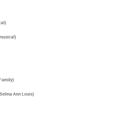
cal)
musical)
Family)
)
Selma Ann Louis)