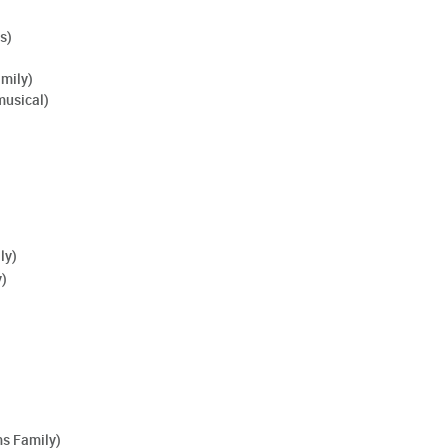
s)
mily)
musical)
)
ly)
y)
s Family)