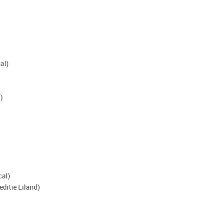
al)
)
cal)
ditie Eiland)