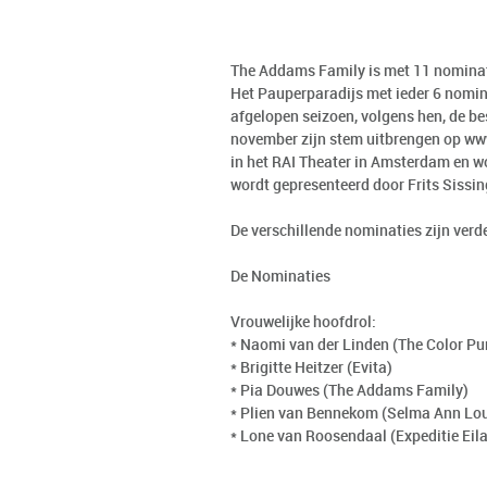
The Addams Family is met 11 nominat
Het Pauperparadijs met ieder 6 nomina
afgelopen seizoen, volgens hen, de bes
november zijn stem uitbrengen op www
in het RAI Theater in Amsterdam en 
wordt gepresenteerd door Frits Sissing
De verschillende nominaties zijn verde
De Nominaties
Vrouwelijke hoofdrol:
* Naomi van der Linden (The Color Pu
* Brigitte Heitzer (Evita)
* Pia Douwes (The Addams Family)
* Plien van Bennekom (Selma Ann Lou
* Lone van Roosendaal (Expeditie Eil