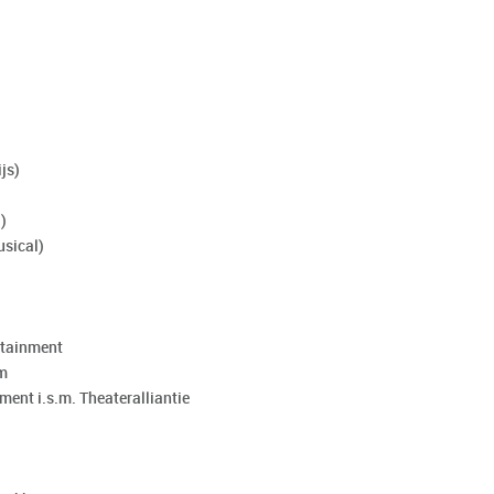
js)
)
usical)
rtainment
am
ent i.s.m. Theateralliantie