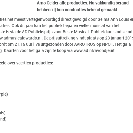
Arno Gelder alle producties. Na vakkundig beraad
hebben zij hun nominaties bekend gemaakt.
ies het meest vertegenwoordigd direct gevolgd door Selma Ann Louis e
ties. Ook dit jaar kan het publiek bepalen welke musical van het
te is via de AD Publieksprijs voor Beste Musical. Publiek kan sinds eind
.admusicalawards.nl. De prijsuitreiking vindt plaats op 23 januari 201
wordt om 21.15 uur live uitgezonden door AVROTROS op NPO1. Het gala
. Kaarten voor het gala zijn te koop via
www.ad.nl/avondjeuit.
eld over veertien producties:
rple)
is)
and)