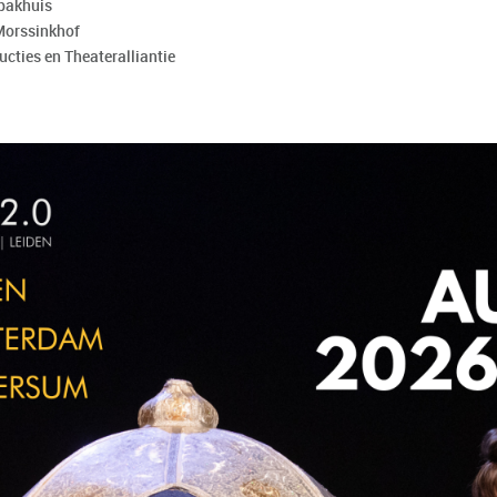
tpakhuis
 Morssinkhof
cties en Theateralliantie