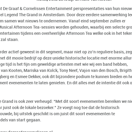
nt De Graaf & Cornelissen Entertainment perspresentaties van hun nieuw
itel Legend The Grand in Amsterdam. Door deze eerdere samenwerking le
om samen wat nieuws te ondernemen. Vanaf eind september zullen er
sical Afternoon Tea-sessies worden gehouden, waarbij een selecte gr
tertainen tijdens een overheerlijke Afternoon Tea welke ook in het teke
 zal staan.
rder actief geweest in dit segment, maar niet op zo’n reguliere basis, zeg
t dit mooie bedrijf op deze unieke historische locatie met enorme allur
ige tijd is het fijn om geweldige artiesten met wie wij een band hebben,
van Kooten, Mariska van Kolck, Tony Neef, Vajèn van den Bosch, Brigitt
gberg en Esmee Dekker, ook dit bijzondere podium te kunnen bieden en h
ent evenementen te laten genieten. En dit alles met de intentie dit ook 
Grand is ook zeer verheugd: “Met dit soort evenementen bereiken we ni
r juist ook de lokale bezoeker.” Ze voegt nog toe dat de historisch
ouwde, bij uitstek geschikt is om juist dit soort evenementen te
dels van start gegaan.