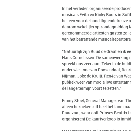
In het verleden organiseerde produce
musicals Evita en Kinky Boots in Sof
het een voor de hand liggende keuze 
daarom wekelijks op zondagmiddag Mu
gerenommeerde artiesten gasten zal en
van het betreffende musicalrepertoire
“Natuurlijk zijn Ruud de Graaf en ik ee
Hans Cornelissen. De samenwerking me
spreekt ons zeer aan. Zeker in de huid
onder wie Lone van Roosendaal, René 
Nijman, Joke de Kruijf, Renée van We
publiek weer van mooie live entertainm
de lange termijn voort te zetten.”
Emmy Stoel, General Manager van The 
alleen bezoekers uit heel het land maa
Raadzaal, waar ooit Prinses Beatrix tr
organiseren! De kaartverkoop is inmid