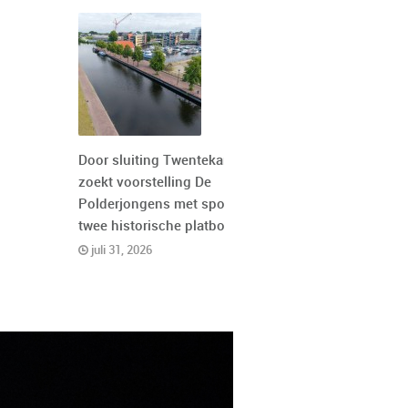
Door sluiting Twentekanaal
zoekt voorstelling De
Polderjongens met spoed
twee historische platbodems
juli 31, 2026