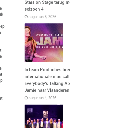
Stars on Stage terug met
e
seizoen 4
ek
augustus 5, 2026
oep
n
t
e
e
InTeam Producties brengt de
et
internationale musicalhit
op
Everybody's Talking About
Jamie naar Vlaanderen
augustus 4, 2026
et