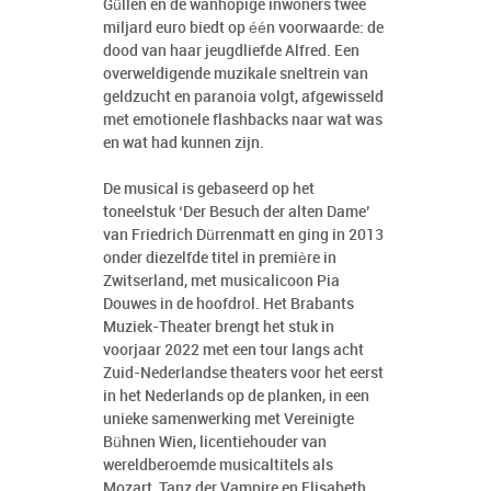
Güllen en de wanhopige inwoners twee
miljard euro biedt op één voorwaarde: de
dood van haar jeugdliefde Alfred. Een
overweldigende muzikale sneltrein van
geldzucht en paranoia volgt, afgewisseld
met emotionele flashbacks naar wat was
en wat had kunnen zijn.
De musical is gebaseerd op het
toneelstuk ‘Der Besuch der alten Dame’
van Friedrich Dürrenmatt en ging in 2013
onder diezelfde titel in première in
Zwitserland, met musicalicoon Pia
Douwes in de hoofdrol. Het Brabants
Muziek-Theater brengt het stuk in
voorjaar 2022 met een tour langs acht
Zuid-Nederlandse theaters voor het eerst
in het Nederlands op de planken, in een
unieke samenwerking met Vereinigte
Bühnen Wien, licentiehouder van
wereldberoemde musicaltitels als
Mozart, Tanz der Vampire en Elisabeth.