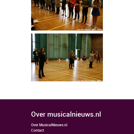
over musicalnieuws.nl
Over MusicalNieuws.nl
Contact